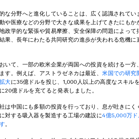
的な分野へと進化していることは、広く認識されてい
動や医療などの分野で大きな成果を上げてきたにもか
地政学的な緊張や貿易摩擦、安全保障の問題によって
結果、長年にわたる共同研究の進歩が失われる危機に
おいて、一部の欧米企業が両国への投資を続ける一方
ます。例えば、アストラゼネカは最近、
米国での研究
拡大
に35億ドルを投じ、1,000人以上の高度なスキル
に20億ドルを充てると発表しました。
社は中国にも多額の投資を行っており、息が吐きにく
に対する吸入器を製造する工場の建設に
4億5,000万
す
。