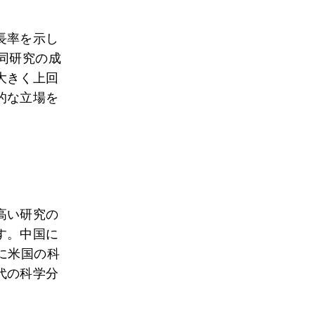
長率を示し
同研究の成
大きく上回
的な立場を
。
高い研究の
す。中国に
に米国の科
代の科学分