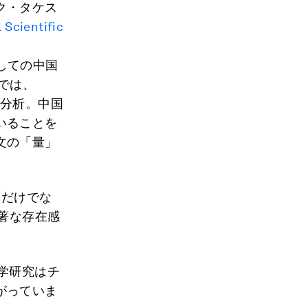
ク・タケス
 Scientific
しての中国
では、
を分析。中国
いることを
文の「量」
るだけでな
著な存在感
学研究はチ
がっていま