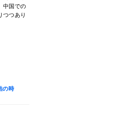
、中国での
りつつあり
結の時