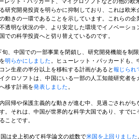
ューレット・パッカード、マイクロソフトなどの他の欧
る研究開発投資を明らかに抑制しており、これは欧米
の動きの一環であることを示しています。これらの企
不透明な状況の中、より安定した環境でイノベーショ
国での科学投資へと切り替えているのです。
月下旬、中国での一部事業を閉鎖し、研究開発機能を制
を
明らかにしました
。ヒューレット・パッカードも、
コン生産の半分以上を移転する計画があると
報じられ
イクロソフトは、中国にいる一部の人工知能研究者を
へ移す計画を
発表しました
。
内回帰や保護主義的な動きが進む中、見過ごされがち
す。それは、中国が世界的な科学大国であり、すでに
ることです。
、中国は史上初めて科学論文の総数で
米国を上回りました