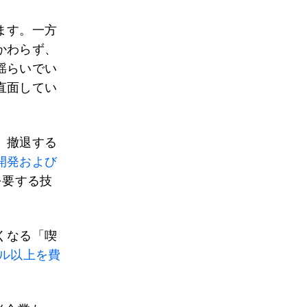
ます。一方
かわらず、
揺らいでい
直面してい
、撤退する
開発および
を要する技
くなる「喫
ドル以上を費