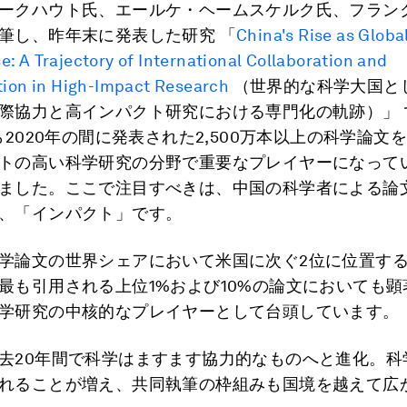
ークハウト氏、エールケ・ヘームスケルク氏、フラン
筆し、昨年末に発表した研究 「
China's Rise as Global
: A Trajectory of International Collaboration and
tion in High-Impact Research
（世界的な科学大国と
際協力と高インパクト研究における専門化の軌跡）」 
から2020年の間に発表された2,500万本以上の科学論文
トの高い科学研究の分野で重要なプレイヤーになって
ました。ここで注目すべきは、中国の科学者による論
、「インパクト」です。
学論文の世界シェアにおいて米国に次ぐ2位に位置す
最も引用される上位1%および10%の論文においても顕
学研究の中核的なプレイヤーとして台頭しています。
去20年間で科学はますます協力的なものへと進化。科
れることが増え、共同執筆の枠組みも国境を越えて広