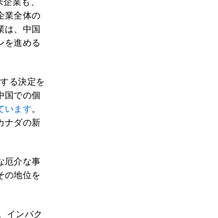
米企業も、
企業全体の
業は、中国
ンを進める
限する決定を
中国での個
ています
。
カナダの新
な厄介な事
その地位を
。インパク