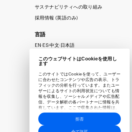
サステナビリティへの取り組み
採用情報 (英語のみ)
て
言語
EN
ES
中文
日本語
▪
▪
▪
このウェブサイトはCookieを使用し
ます
このサイトではCookieを使って、ユーザー
に合わせたコンテンツや広告の表示、トラ
フィックの分析を行っています。またユー
ザーによるサイトの利用状況についても情
報を収集し、ソーシャルメディアや広告配
信、データ解析の各パートナーに情報を共
有しています。ここで収集された情報は、
ユーザーが各パートナーに提供した他の情
報や各パートナーのサービスを使用した際
拒否
に収集された情報と組み合わされ、各パー
トナーによって使用されることがありま
全て許可