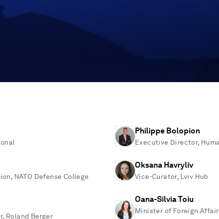
Philippe Bolopion
ional
Executive Director, Hum
Oksana Havryliv
sion, NATO Defense College
Vice-Curator, Lviv Hub
Oana-Silvia Toiu
Minister of Foreign Affair
r, Roland Berger