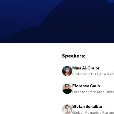
Speakers:
Mina Al-Oraibi
Editor-in-Chief, The Nat
Florence Gaub
Director, Research Divi
Stefan Schaible
Global Managing Partne