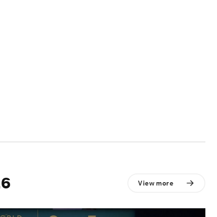
6
View more