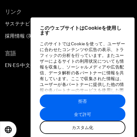
リンク
サステナビリティへの取り組み
このウェブサイトはCookieを使用し
ます
採用情報 (英語のみ)
このサイトではCookieを使って、ユーザー
に合わせたコンテンツや広告の表示、トラ
言語
フィックの分析を行っています。またユー
ザーによるサイトの利用状況についても情
EN
ES
中文
日本語
▪
▪
▪
報を収集し、ソーシャルメディアや広告配
信、データ解析の各パートナーに情報を共
有しています。ここで収集された情報は、
ユーザーが各パートナーに提供した他の情
報や各パートナーのサービスを使用した際
に収集された情報と組み合わされ、各パー
拒否
トナーによって使用されることがありま
プライバシーポリシーと利用規約
す。
全て許可
サイトマップ
カスタム化
©
2026
世界経済フォーラム
EN
ES
中文
日本語