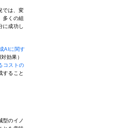
況では、変
、多くの組
分に成功し
成AIに関す
用対効果）
かるコストの
成すること
減型のイノ