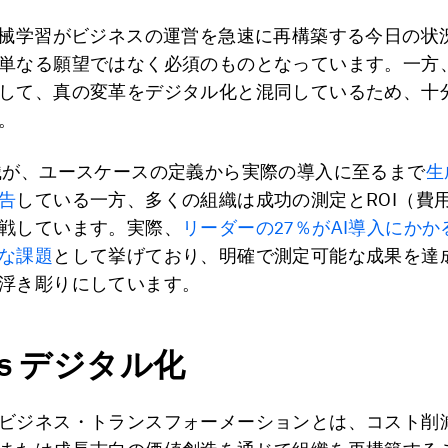
機械学習がビジネスの運営を急速に再構築する今日の状
単なる願望ではなく必須のものとなっています。一方
して、真の変革をデジタル化と混同しているため、十
。
織が、ユースケースの定義から実際の導入に至るまで
生
告
している一方、多くの組織は成功の測定とROI（費
戦しています。実際、
リーダーの27％がAI導入にか
な課題
として挙げており、明確で測定可能な成果を達
浮き彫りにしています。
vs デジタル化
ビジネス・トランスフォーメーションとは、コスト削