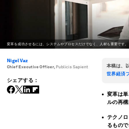
変革を成功させるには、システムやプロセスだけでなく、人材も重要です。
Nigel Vaz
本稿は、
Chief Executive Officer
,
Publicis Sapient
世界経済フ
シェアする：
変革は単
ルの再構
テクノロ
るもので