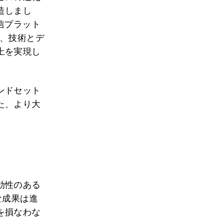
造しまし
信プラット
せ、技術とデ
上を実現し
ンドセット
た、より大
効性のある
な成果は進
を損なわな