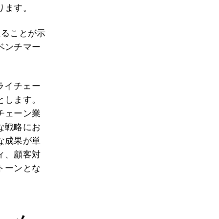
ります。
上ることが示
ベンチマー
ライチェー
とします。
チェーン業
な戦略にお
な成果が単
ィ、顧客対
トーンとな