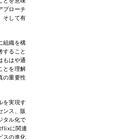
ことを意味
アプローチ
、そして有
に組織を構
考すること
はもはや通
ことを理解
真の重要性
ルを実現す
センス、販
ジタル化で
lixに関連
ビスの進化