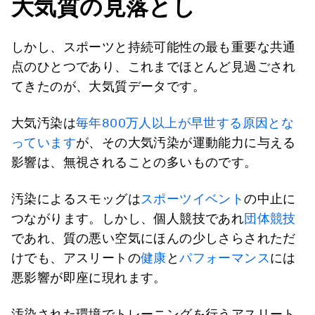
大気質の見落とし
しかし、スポーツと持続可能性の最も重要な共通
点のひとつであり、これまでほとんど見過ごされ
てきたのが、大気質データです。
大気汚染は
毎年800万人以上が早世する原因とな
っています
が、その大気汚染が運動能力に与える
影響は、無視されることの多いものです。
汚染によるスモッグは
スポーツイベント
の中止に
つながります。しかし、個人競技であれ
団体競技
であれ、質の悪い空気にほんの少しさらされただ
けでも、アスリートの
健康
と
パフォーマンス
には
悪影響が即座に現れます。
汚染された環境でトレーニングを行うアスリート