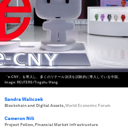
「e-CNY」を導入し、多くのリテール決済を試験的に導入している中国。
Image:
REUTERS/Tingshu Wang
Sandra Waliczek
Blockchain and Digital Assets
,
World Economic Forum
Cameron Nili
Project Fellow, Financial Market Infrastructure