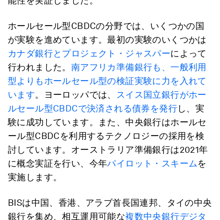
能性を実証しました。
ホールセール型CBDCの分野では、いくつかの国
が実験を進めています。最初の実験のいくつかは
カナダ銀行とプロジェクト・ジャスパー
によって
行われました。
南アフリカ準備銀行も、一般利用
型よりもホールセール型の検証実験に力を入れて
います
。ヨーロッパでは、
スイス国立銀行がホー
ルセール型CBDCで決済される債券を発行
し、実
験に成功しています。また、中央銀行はホールセ
ール型CBDCを利用するテクノロジーの採用を検
討しています。オーストラリア準備銀行は2021年
に概念実証を行い、今年
パイロット・スキーム
を
実施します。
BISは中国、香港、アラブ首長国連邦、タイの中央
銀行を集め、相互運用可能な
複数中央銀行デジタ