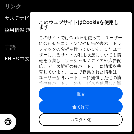
リンク
サステナビリティへの取り組み
このウェブサイトはCookieを使用し
ます
採用情報 (英語のみ)
このサイトではCookieを使って、ユーザー
に合わせたコンテンツや広告の表示、トラ
言語
フィックの分析を行っています。またユー
ザーによるサイトの利用状況についても情
EN
ES
中文
日本語
▪
▪
▪
報を収集し、ソーシャルメディアや広告配
信、データ解析の各パートナーに情報を共
有しています。ここで収集された情報は、
ユーザーが各パートナーに提供した他の情
報や各パートナーのサービスを使用した際
に収集された情報と組み合わされ、各パー
拒否
トナーによって使用されることがありま
プライバシーポリシーと利用規約
す。
全て許可
サイトマップ
カスタム化
©
2026
世界経済フォーラム
EN
ES
中文
日本語