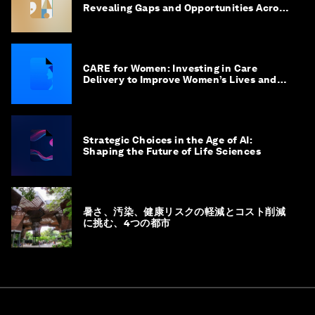
Revealing Gaps and Opportunities Across
the Science-to-Patient Journey
CARE for Women: Investing in Care
Delivery to Improve Women’s Lives and
Livelihoods
Strategic Choices in the Age of AI:
Shaping the Future of Life Sciences
暑さ、汚染、健康リスクの軽減とコスト削減
に挑む、4つの都市