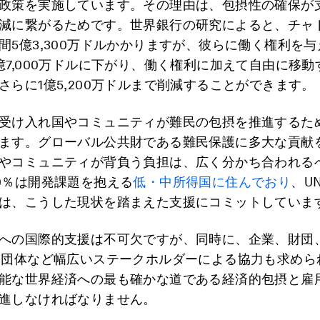
政策を実施しています。その理由は、包摂性の確保が
減に繋がるためです。世界銀行の研究によると、チャ
間5億3,300万ドルかかりますが、彼らに働く権利を
億7,000万ドルに下がり、働く権利に加えて自由に移
さらに1億5,200万ドルまで削減することができます。
受け入れ国やコミュニティが難民の包摂を推進するた
ます。グローバル公共財である難民保護に多大な貢献
やコミュニティが背負う負担は、広く分かち合われる
0％は開発課題を抱える
低・中所得国に住んでおり
、U
は、こうした現状を踏まえた支援にコミットしていま
への国際的支援は不可欠ですが、同時に、企業、財団
援団体など幅広いステークホルダーによる協力も求めら
能な世界経済への最も確かな道である経済的包摂と雇
進しなければなりません。