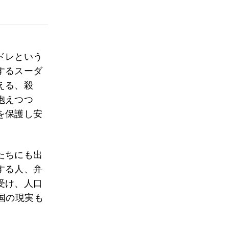
ドレという
するスーダ
える、殺
抱えつつ
を保護し安
たちにも出
する人、弁
受け、人口
国の現実も