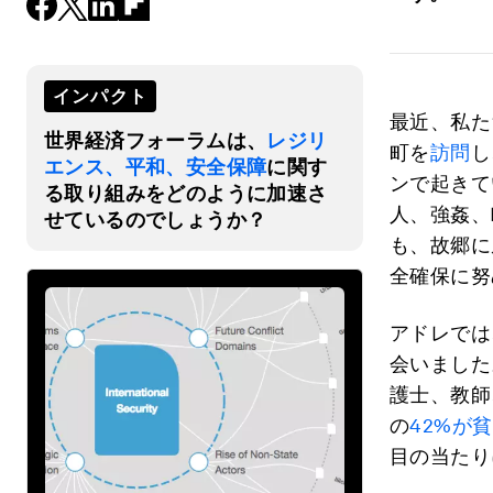
インパクト
最近、私た
世界経済フォーラムは、
レジリ
町を
訪問
し
エンス、平和、安全保障
に関す
ンで起きて
る取り組みをどのように加速さ
人、強姦、
せているのでしょうか？
も、故郷に
全確保に努
アドレでは
会いました
護士、教師
の
42%が
目の当たり