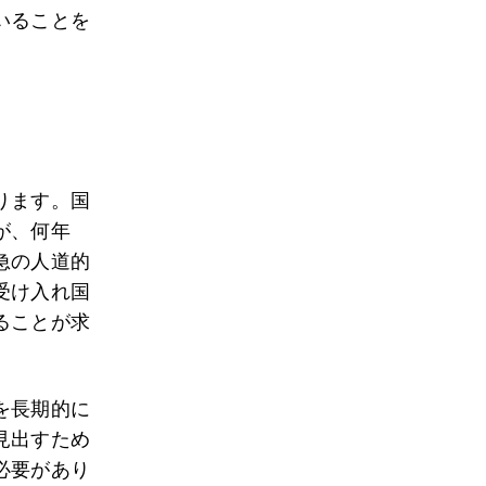
いることを
ります。国
が、何年
急の人道的
受け入れ国
ることが求
を長期的に
見出すため
必要があり