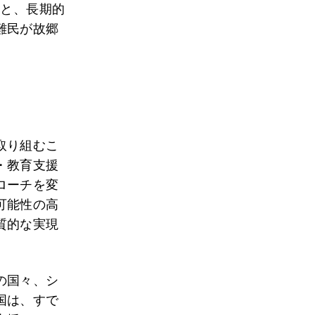
）と、長期的
難民が故郷
取り組むこ
・教育支援
ローチを変
可能性の高
質的な実現
の国々、シ
国は、すで