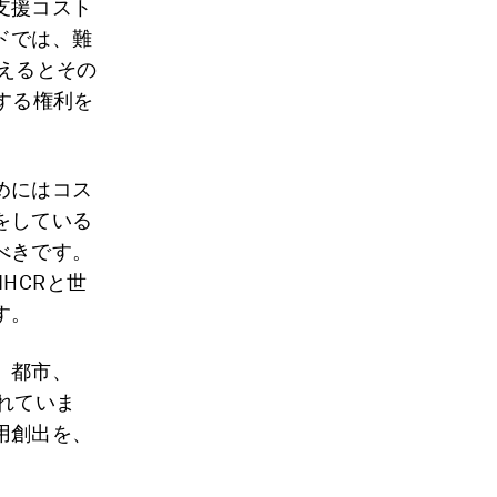
支援コスト
ドでは、難
与えるとその
動する権利を
めにはコス
をしている
べきです。
NHCRと世
す。
、都市、
れていま
用創出を、