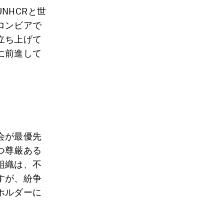
NHCRと世
ロンビアで
立ち上げて
に前進して
会が最優先
つ尊厳ある
組織は、不
すが、紛争
ホルダーに