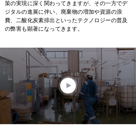
策の実現に深く関わってきますが、その一方でデ
ジタルの進展に伴い、廃棄物の増加や資源の浪
費、二酸化炭素排出といったテクノロジーの普及
の弊害も顕著になってきます。
0
seconds
of
1
minute,
29
seconds