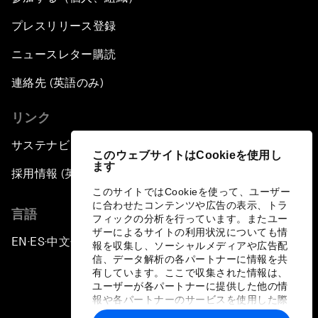
プレスリリース登録
ニュースレター購読
連絡先 (英語のみ)
リンク
サステナビリティへの取り組み
このウェブサイトはCookieを使用し
ます
採用情報 (英語のみ)
このサイトではCookieを使って、ユーザー
に合わせたコンテンツや広告の表示、トラ
言語
フィックの分析を行っています。またユー
ザーによるサイトの利用状況についても情
EN
ES
中文
日本語
▪
▪
▪
報を収集し、ソーシャルメディアや広告配
信、データ解析の各パートナーに情報を共
有しています。ここで収集された情報は、
ユーザーが各パートナーに提供した他の情
報や各パートナーのサービスを使用した際
に収集された情報と組み合わされ、各パー