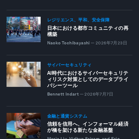
レジリエンス、平和、安全保障
日本における都市コミュニティの再
構築
Naoko Tochibayashi
—
2026年7月23日
サイバーセキュリティ
AI時代におけるサイバーセキュリテ
ィリスク対策としてのデータプライ
バシーツール
Bennett Indart
—
2026年7月7日
金融と通貨システム
信頼を信用へ、インフォーマル経済
が橋を架ける新たな金融基盤
Maria Liu, Vidhya Sriram, and Eric