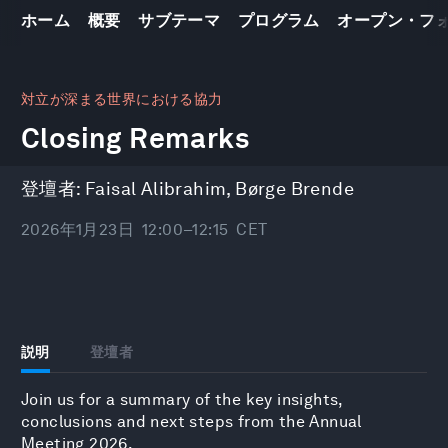
ホーム
概要
サブテーマ
プログラム
オープン・フ
0
seconds
対立が深まる世界における協力
of
Closing Remarks
7
minutes,
42
seconds
登壇者:
Faisal Alibrahim
,
Børge Brende
2026年1月23日
12:00–12:15
CET
説明
登壇者
Join us for a summary of the key insights,
conclusions and next steps from the Annual
Meeting 2026.