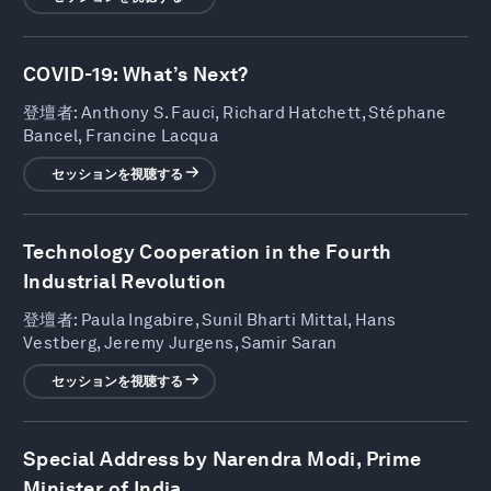
COVID-19: What’s Next?
登壇者:
Anthony S. Fauci, Richard Hatchett, Stéphane
Bancel, Francine Lacqua
セッションを視聴する
Technology Cooperation in the Fourth
Industrial Revolution
登壇者:
Paula Ingabire, Sunil Bharti Mittal, Hans
Vestberg, Jeremy Jurgens, Samir Saran
セッションを視聴する
Special Address by Narendra Modi, Prime
Minister of India