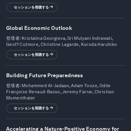
セッションを視聴する
Global Economic Outlook
登壇者:
Kristalina Georgieva, Sri Mulyani Indrawati,
Geoff Cutmore, Christine Lagarde, Kuroda Haruhiko
セッションを視聴する
Building Future Preparedness
登壇者:
Mohammed Al-Jadaan, Adam Tooze, Odile
Françoise Renaud-Basso, Jeremy Farrar, Christian
Mumenthaler
セッションを視聴する
Accelerating a Nature-Positive Economy for