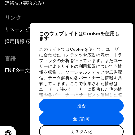
連絡先 (英語のみ)
リンク
サステナビリティへの取り組み
このウェブサイトはCookieを使用し
ます
採用情報 (英語のみ)
このサイトではCookieを使って、ユーザー
に合わせたコンテンツや広告の表示、トラ
言語
フィックの分析を行っています。またユー
ザーによるサイトの利用状況についても情
EN
ES
中文
日本語
▪
▪
▪
報を収集し、ソーシャルメディアや広告配
信、データ解析の各パートナーに情報を共
有しています。ここで収集された情報は、
ユーザーが各パートナーに提供した他の情
報や各パートナーのサービスを使用した際
に収集された情報と組み合わされ、各パー
拒否
トナーによって使用されることがありま
プライバシーポリシーと利用規約
す。
全て許可
サイトマップ
カスタム化
©
2026
世界経済フォーラム
EN
ES
中文
日本語