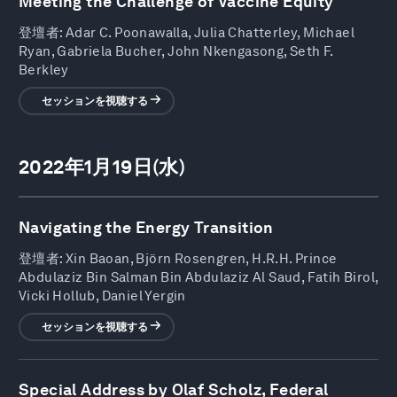
Meeting the Challenge of Vaccine Equity
登壇者:
Adar C. Poonawalla, Julia Chatterley, Michael
Ryan, Gabriela Bucher, John Nkengasong, Seth F.
Berkley
セッションを視聴する
2022年1月19日(水)
Navigating the Energy Transition
登壇者:
Xin Baoan, Björn Rosengren, H.R.H. Prince
Abdulaziz Bin Salman Bin Abdulaziz Al Saud, Fatih Birol,
Vicki Hollub, Daniel Yergin
セッションを視聴する
Special Address by Olaf Scholz, Federal