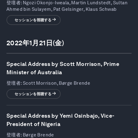
登壇者:
Ngozi Okonjo-Iweala, Martin Lundstedt, Sultan
Ahmed bin Sulayem, Pat Gelsinger, Klaus Schwab
セッションを視聴する
2022年1月21日(金)
Special Address by Scott Morrison, Prime
Minister of Australia
登壇者:
Scott Morrison, Børge Brende
セッションを視聴する
Special Address by Yemi Osinbajo, Vice-
President of Nigeria
登壇者:
Børge Brende