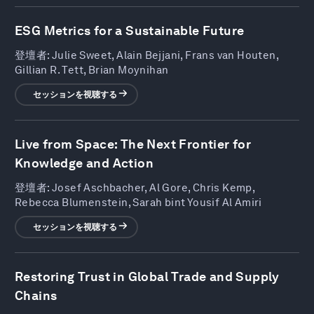
ESG Metrics for a Sustainable Future
登壇者:
Julie Sweet, Alain Bejjani, Frans van Houten,
Gillian R. Tett, Brian Moynihan
セッションを視聴する
Live from Space: The Next Frontier for
Knowledge and Action
登壇者:
Josef Aschbacher, Al Gore, Chris Kemp,
Rebecca Blumenstein, Sarah bint Yousif Al Amiri
セッションを視聴する
Restoring Trust in Global Trade and Supply
Chains