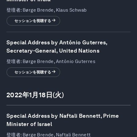
登壇者:
Børge Brende, Klaus Schwab
セッションを視聴する
Special Address by António Guterres,
Secretary-General, United Nations
登壇者:
Børge Brende, António Guterres
セッションを視聴する
2022年1月18日(火)
Special Address by Naftali Bennett, Prime
Minister of Israel
登壇者:
Børge Brende, Naftali Bennett