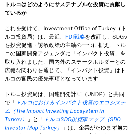
トルコはどのようにサステナブルな投資に貢献し
ているか
これを受けて、Investment Office of Turkey（ト
ルコ投資局）は、最近、
FDI戦略
を改訂し、SDGs
を投資促進・誘致政策の主軸の一つに据え、トル
コの国家開発アジェンダに「インパクト投資」を
取り入れました。国内外のステークホルダーとの
広範な関わりを通じて、「インパクト投資」はト
ルコの官民の優先事項となっています。
トルコ投資局は、国連開発計画（UNDP）と共同
で「
トルコにおけるインパクト投資のエコシステ
ム（
The Impact Investing Ecosystem in
Turkey
）
」と「
トルコ
SDG
投資家マップ（
SDG
Investor Map Turkey
）
」は、企業がたゆまず努力