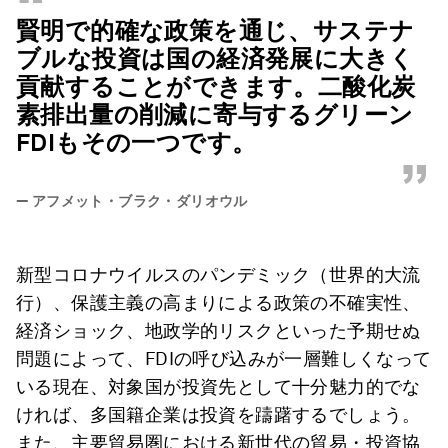
“
賢明で的確な政策を通じ、サステナ
ブルな投資は国の経済発展に大きく
貢献することができます。二酸化炭
素排出量の削減に寄与するグリーン
FDIもその一つです。
”
—
アフメット・ブラク・ダリオウル
新型コロナウイルスのパンデミック（世界的大流
行）、保護主義の高まりによる政策の不確実性、
経済ショック、地政学的リスクといった予期せぬ
問題によって、FDIの呼び込みが一層難しくなって
いる現在、対象国が投資先として十分魅力的でな
ければ、多国籍企業は投資を躊躇するでしょう。
また、主要貿易圏における新世代の貿易・投資協