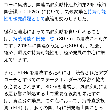
ゴーに集結し、国連気候変動枠組条約第26回締約
国会議（COP26）において、気候変動と
持続可能
性を優先課題として
議論を交わしました。
緩和と適応によって気候変動を食い止めること
は、
持続可能な開発目標
（SDGs）の達成に不可欠
です。2015年に国連が設定したSDGsは、社会、
経済、環境の持続可能性を、経済発展の中心に据
えています。
また、SDGsを達成するためには、統合されたアプ
ローチとすべてのステークホルダーの緊密な協力
が必要とされます。SDGsを達成し、気候変動によ
る悪影響に対処する上で重要な役割を果たすの
は、資金源の動員。この点において、海外直接投
資（FDI）は、多くの国、特に開発途上国にとっ