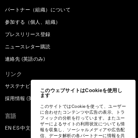
パートナー（組織）について
参加する（個人、組織）
プレスリリース登録
ニュースレター購読
連絡先 (英語のみ)
リンク
サステナビリティへの取り組み
このウェブサイトはCookieを使用し
ます
採用情報 (英語のみ)
このサイトではCookieを使って、ユーザー
に合わせたコンテンツや広告の表示、トラ
言語
フィックの分析を行っています。またユー
ザーによるサイトの利用状況についても情
EN
ES
中文
日本語
▪
▪
▪
報を収集し、ソーシャルメディアや広告配
信、データ解析の各パートナーに情報を共