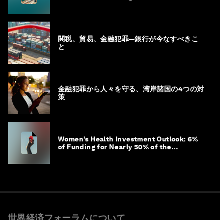
関税、貿易、金融犯罪―銀行が今なすべきこ
と
金融犯罪から人々を守る、湾岸諸国の4つの対
策
Women’s Health Investment Outlook: 6%
of Funding for Nearly 50% of the
Population – Not Just a Gap, but
Untapped White Space
世界経済フォーラムについて