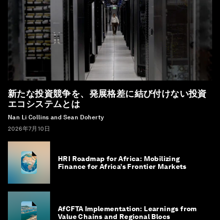
新たな投資競争を、発展格差に結び付けない投資
エコシステムとは
Nan Li Collins and Sean Doherty
2026年7月10日
HRI Roadmap for Africa: Mobilizing
Finance for Africa’s Frontier Markets
AfCFTA Implementation: Learnings from
Value Chains and Regional Blocs