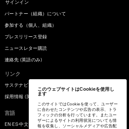
サインイン
パートナー（組織）について
参加する（個人、組織）
プレスリリース登録
ニュースレター購読
連絡先 (英語のみ)
リンク
サステナビリティへの取り組み
このウェブサイトはCookieを使用し
ます
採用情報 (英語のみ)
このサイトではCookieを使って、ユーザー
に合わせたコンテンツや広告の表示、トラ
言語
フィックの分析を行っています。またユー
ザーによるサイトの利用状況についても情
EN
ES
中文
日本語
▪
▪
▪
報を収集し、ソーシャルメディアや広告配