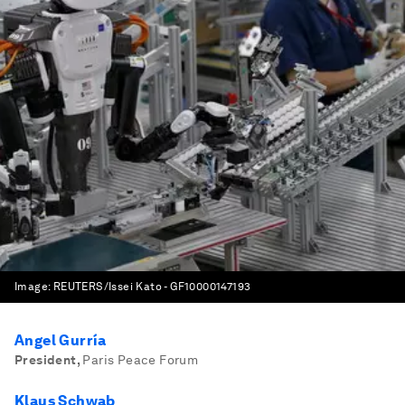
Image:
REUTERS/Issei Kato - GF10000147193
Angel Gurría
President
,
Paris Peace Forum
Klaus Schwab