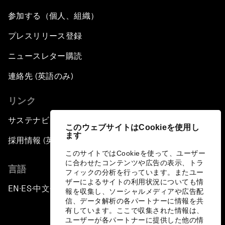
参加する（個人、組織）
プレスリリース登録
ニュースレター購読
連絡先 (英語のみ)
リンク
サステナビリティへの取り組み
このウェブサイトはCookieを使用し
ます
採用情報 (英語のみ)
このサイトではCookieを使って、ユーザー
に合わせたコンテンツや広告の表示、トラ
言語
フィックの分析を行っています。またユー
ザーによるサイトの利用状況についても情
EN
ES
中文
日本語
▪
▪
▪
報を収集し、ソーシャルメディアや広告配
信、データ解析の各パートナーに情報を共
有しています。ここで収集された情報は、
ユーザーが各パートナーに提供した他の情