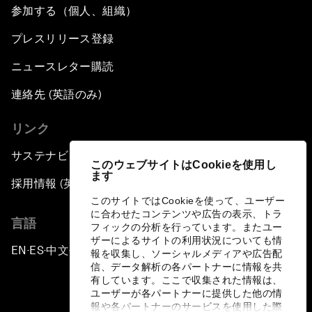
参加する（個人、組織）
プレスリリース登録
ニュースレター購読
連絡先 (英語のみ)
リンク
サステナビリティへの取り組み
このウェブサイトはCookieを使用し
ます
採用情報 (英語のみ)
このサイトではCookieを使って、ユーザー
に合わせたコンテンツや広告の表示、トラ
言語
フィックの分析を行っています。またユー
ザーによるサイトの利用状況についても情
EN
ES
中文
日本語
▪
▪
▪
報を収集し、ソーシャルメディアや広告配
信、データ解析の各パートナーに情報を共
有しています。ここで収集された情報は、
ユーザーが各パートナーに提供した他の情
報や各パートナーのサービスを使用した際