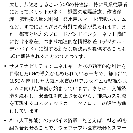
大し、加速させるという5Gの特性は、特に農業従事者
にとってメリットが多く、獣医の遠隔診療、作物保
護、肥料投入量の削減、節水用スマート灌漑システム
など、すでにさまざまな分野で改善が見られます。ま
た、都市と地方のブロードバンドインターネット接続
における格差、つまり地理的な情報格差（デジタル・
ディバイド）に対する新たな解決策を提供することも
5Gに期待されることのひとつです。
サステナビリティ：エネルギーと水の効率的な利用を
目指した5Gの導入が進められている一方で、都市部で
は5Gを使用した大気と水質のリアルタイムな監視シス
テムに向けた準備が始まっています。さらに、交通渋
滞を緩和し、安全性を向上させながら、排気ガス削減
を実現するコネクテッドカーテクノロジーの設計も進
行しています。
AI（人工知能）のデバイス搭載：たとえば、AIと5Gを
組み合わせることで、ウェアラブル医療機器とスマー