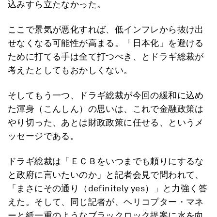
込みすら立たなかった。
ここで景気が悪化すれば、低インフレから抜け出
せなくなる可能性が高まる。「日本化」を避ける
ために打てる手は全て打つべき、とドラギ総裁が
考えたとしてもおかしくない。
そしてもう一つ、ドラギ総裁が今回の緩和に込め
た渾身（こんしん）の思いは、これで金融政策は
やり切った、あとは財政政策に任せる、というメ
ッセージである。
ドラギ総裁は「ＥＣＢをいつまでも頼りにするな
と政府に言いたいのか」と記者会見で問われて、
「まさにその通り（definitely yes）」と力強く答
えた。そして、同じ記者が、ヘリコプター・マネ
ーと紙一重のようなブラックロック提案に水を向