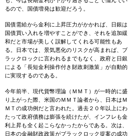
も、今は長期金利が下がり過ぎることで悩んでい
るので、国債増発は歓迎だろう。
国債需給から金利に上昇圧力がかかれば、日銀は
国債買い入れを増やすことができ、それを追加緩
和だと市場が美しく誤解してくれる可能性もあ
る。日本では、景気悪化のリスクが高まれば、ブ
ラックロックに言われるまでもなく、政府と日銀
による「長短金利操作付き財政刺激策」が自動的
に実現するのである。
今年前半、現代貨幣理論（ＭＭＴ）が一時的に盛
り上がった際、米国のＭＭＴ論者から、日本はＭ
ＭＴの成功例だと言われた。過去２０年以上にわ
たって政府債務は膨張を続けたが、インフレも金
利上昇も全く起こらなかったからである。次は、
日本の金融財政政策がブラックロック提案の成功