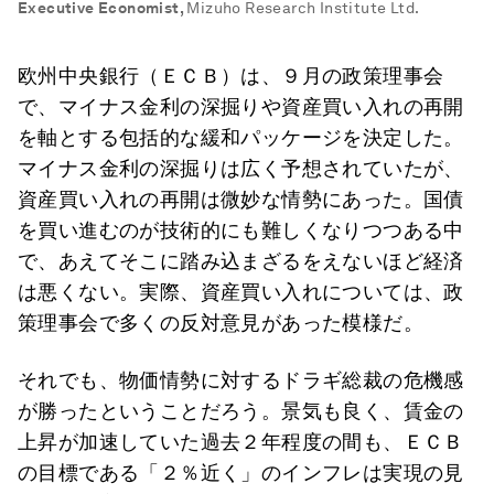
Executive Economist
,
Mizuho Research Institute Ltd.
欧州中央銀行（ＥＣＢ）は、９月の政策理事会
で、マイナス金利の深掘りや資産買い入れの再開
を軸とする包括的な緩和パッケージを決定した。
マイナス金利の深掘りは広く予想されていたが、
資産買い入れの再開は微妙な情勢にあった。国債
を買い進むのが技術的にも難しくなりつつある中
で、あえてそこに踏み込まざるをえないほど経済
は悪くない。実際、資産買い入れについては、政
策理事会で多くの反対意見があった模様だ。
それでも、物価情勢に対するドラギ総裁の危機感
が勝ったということだろう。景気も良く、賃金の
上昇が加速していた過去２年程度の間も、ＥＣＢ
の目標である「２％近く」のインフレは実現の見