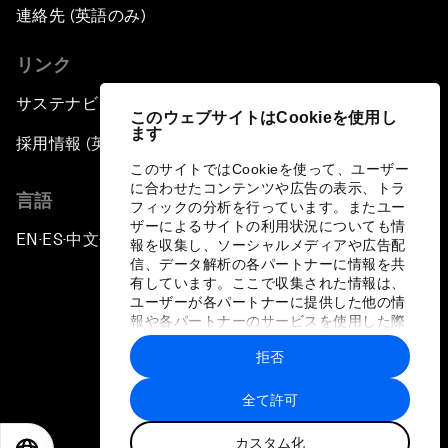
連絡先 (英語のみ)
リンク
サステナビリティへの取り組み
このウェブサイトはCookieを使用し
ます
採用情報 (英語のみ)
このサイトではCookieを使って、ユーザー
に合わせたコンテンツや広告の表示、トラ
言語
フィックの分析を行っています。またユー
ザーによるサイトの利用状況についても情
EN
ES
中文
日本語
▪
▪
▪
報を収集し、ソーシャルメディアや広告配
信、データ解析の各パートナーに情報を共
有しています。ここで収集された情報は、
ユーザーが各パートナーに提供した他の情
報や各パートナーのサービスを使用した際
に収集された情報と組み合わされ、各パー
拒否
トナーによって使用されることがありま
プライバシーポリシーと利用規約
す。
全て許可
サイトマップ
カスタム化