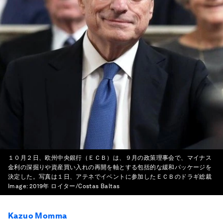
１０月２日、欧州中央銀行（ＥＣＢ）は、９月の政策理事会で、マイナス
金利の深掘りや資産買い入れの再開を軸とする包括的な緩和パッケージを
決定した。写真は１日、アテネでイベントに参加したＥＣＢのドラギ総裁
Image:
2019年 ロイター/Costas Baltas
Kazuo Momma