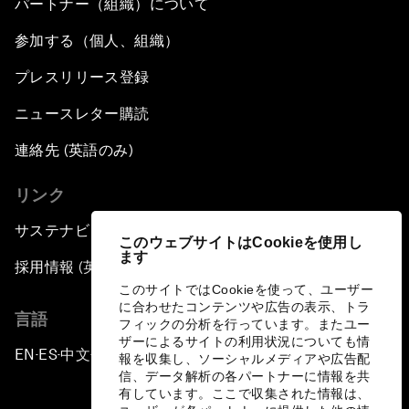
パートナー（組織）について
参加する（個人、組織）
プレスリリース登録
ニュースレター購読
連絡先 (英語のみ)
リンク
サステナビリティへの取り組み
このウェブサイトはCookieを使用し
ます
採用情報 (英語のみ)
このサイトではCookieを使って、ユーザー
に合わせたコンテンツや広告の表示、トラ
言語
フィックの分析を行っています。またユー
ザーによるサイトの利用状況についても情
EN
ES
中文
日本語
▪
▪
▪
報を収集し、ソーシャルメディアや広告配
信、データ解析の各パートナーに情報を共
有しています。ここで収集された情報は、