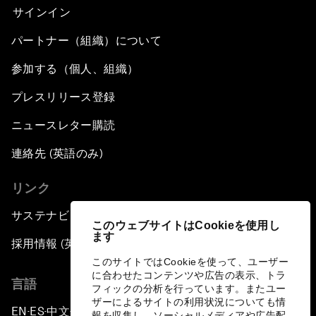
サインイン
パートナー（組織）について
参加する（個人、組織）
プレスリリース登録
ニュースレター購読
連絡先 (英語のみ)
リンク
サステナビリティへの取り組み
このウェブサイトはCookieを使用し
ます
採用情報 (英語のみ)
このサイトではCookieを使って、ユーザー
に合わせたコンテンツや広告の表示、トラ
言語
フィックの分析を行っています。またユー
ザーによるサイトの利用状況についても情
EN
ES
中文
日本語
▪
▪
▪
報を収集し、ソーシャルメディアや広告配