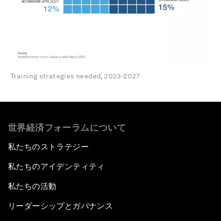
Training strategies needed, 2023-2027
世界経済フォーラムについて
私たちのストラテジー
私たちのアイデンティティ
私たちの活動
0
0
リーダーシップとガバナンス
seconds
seconds
of
of