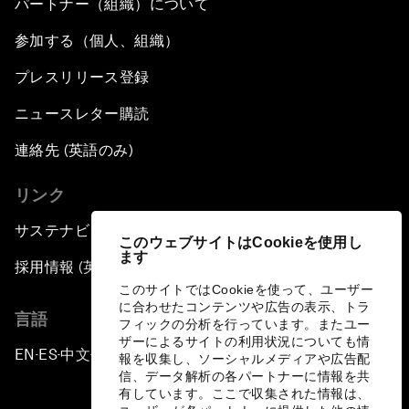
パートナー（組織）について
参加する（個人、組織）
プレスリリース登録
ニュースレター購読
連絡先 (英語のみ)
リンク
サステナビリティへの取り組み
このウェブサイトはCookieを使用し
ます
採用情報 (英語のみ)
このサイトではCookieを使って、ユーザー
に合わせたコンテンツや広告の表示、トラ
言語
フィックの分析を行っています。またユー
ザーによるサイトの利用状況についても情
EN
ES
中文
日本語
▪
▪
▪
報を収集し、ソーシャルメディアや広告配
信、データ解析の各パートナーに情報を共
有しています。ここで収集された情報は、