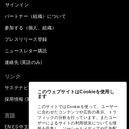
サインイン
パートナー（組織）について
参加する（個人、組織）
プレスリリース登録
ニュースレター購読
連絡先 (英語のみ)
リンク
サステナビリティへの取り組み
このウェブサイトはCookieを使用し
ます
採用情報 (英語のみ)
このサイトではCookieを使って、ユーザー
に合わせたコンテンツや広告の表示、トラ
言語
フィックの分析を行っています。またユー
ザーによるサイトの利用状況についても情
EN
ES
中文
日本語
▪
▪
▪
報を収集し、ソーシャルメディアや広告配