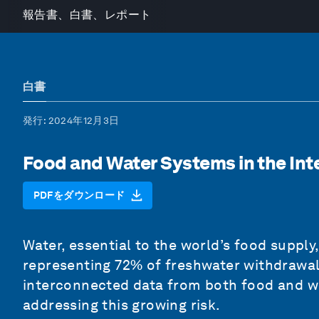
報告書、白書、レポート
白書
発行
: 2024年12月3日
Food and Water Systems in the Inte
PDFをダウンロード
Water, essential to the world’s food supply,
representing 72% of freshwater withdrawal
interconnected data from both food and wa
addressing this growing risk.