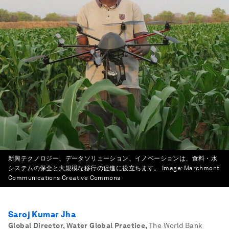
新興テクノロジー、データソリューション、イノベーションは、食料・水
システムの保全と大規模な移行の促進に役立ちます。
Image:
Marchmont
Communications Creative Commons
Saroj Kumar Jha
Global Director, Water Global Practice
,
The World Bank