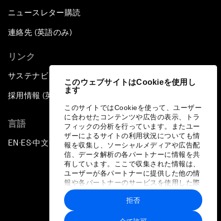
ニュースレター購読
連絡先 (英語のみ)
リンク
サステナビリティへの取り組み
このウェブサイトはCookieを使用し
ます
採用情報 (英語のみ)
このサイトではCookieを使って、ユーザー
に合わせたコンテンツや広告の表示、トラ
言語
フィックの分析を行っています。またユー
ザーによるサイトの利用状況についても情
EN
ES
中文
日本語
▪
▪
▪
報を収集し、ソーシャルメディアや広告配
信、データ解析の各パートナーに情報を共
有しています。ここで収集された情報は、
ユーザーが各パートナーに提供した他の情
報や各パートナーのサービスを使用した際
に収集された情報と組み合わされ、各パー
拒否
トナーによって使用されることがありま
プライバシーポリシーと利用規約
す。