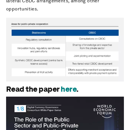
lateral CBDC arrangements, among other
opportunities.
Read the paper
here
.