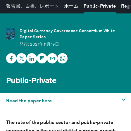
報告書、白書、レポート
ホーム
Public-Private
Reg
Digital Currency Governance Consortium White
Paper Series
発行
: 2021年11月19日
Public-Private
Read the paper here.
興味のあるテーマへ
The role of the public sector and public-private
Read the paper here.
cooperation in the era of digital currency growth