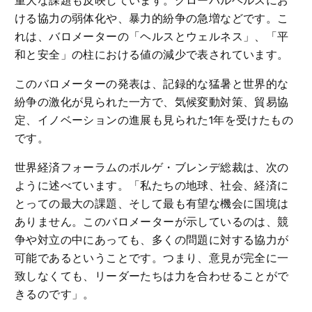
重大な課題も反映しています。グローバルヘルスにお
ける協力の弱体化や、暴力的紛争の急増などです。こ
れは、バロメーターの「ヘルスとウェルネス」、「平
和と安全」の柱における値の減少で表されています。
このバロメーターの発表は、記録的な猛暑と世界的な
紛争の激化が見られた一方で、気候変動対策、貿易協
定、イノベーションの進展も見られた1年を受けたもの
です。
世界経済フォーラムのボルゲ・ブレンデ総裁は、次の
ように述べています。「私たちの地球、社会、経済に
とっての最大の課題、そして最も有望な機会に国境は
ありません。このバロメーターが示しているのは、競
争や対立の中にあっても、多くの問題に対する協力が
可能であるということです。つまり、意見が完全に一
致しなくても、リーダーたちは力を合わせることがで
きるのです」。