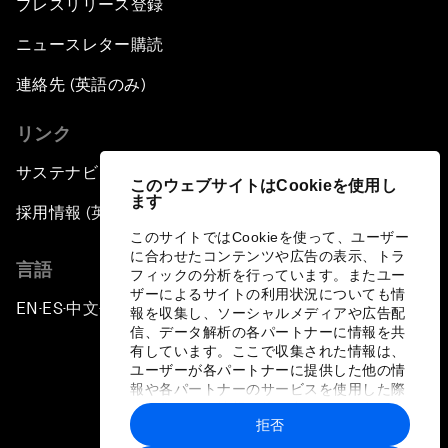
プレスリリース登録
ニュースレター購読
連絡先 (英語のみ)
リンク
サステナビリティへの取り組み
このウェブサイトはCookieを使用し
ます
採用情報 (英語のみ)
このサイトではCookieを使って、ユーザー
に合わせたコンテンツや広告の表示、トラ
言語
フィックの分析を行っています。またユー
ザーによるサイトの利用状況についても情
EN
ES
中文
日本語
▪
▪
▪
報を収集し、ソーシャルメディアや広告配
信、データ解析の各パートナーに情報を共
有しています。ここで収集された情報は、
ユーザーが各パートナーに提供した他の情
報や各パートナーのサービスを使用した際
に収集された情報と組み合わされ、各パー
拒否
トナーによって使用されることがありま
プライバシーポリシーと利用規約
す。