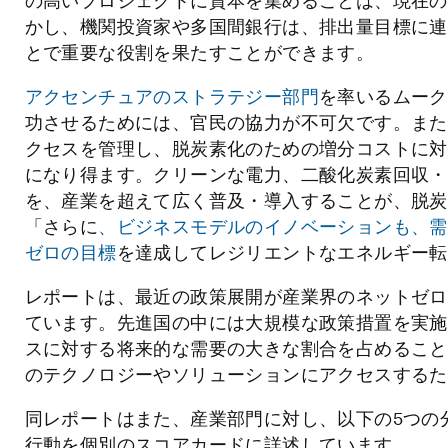
の高いプロジェクトに資本を集めることは、現在の
かし、機関投資家や多国間銀行は、排出量目標に連
とで重要な役割を果たすことができます。
アクセンチュアのストラテジー部門
を率いるムーク
功させるためには、官民の協力が不可欠です。また
クセスを管理し、脱炭素化のための増分コストに対
になり得ます。クリーンな電力、二酸化炭素回収・
を、産業を超えて広く普及・導入することが、脱炭
「さらに
、ビジネスモデルのイノベーションも、需
ゼロの目標
を達成してレジリエントなエネルギー転
レポートは、最近の政策展開が産業界のネットゼロ
ています。先進国の中には大規模な政策措置を実施
スに対する将来的な需要の大きな割合を占めること
のテクノロジーやソリューションにアクセスするた
同レポートはまた、産業部門に対し、以下の5つの
行動を個別のスコアカードに詳述しています。