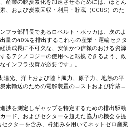
、産業の脱炭素化を加速させるためには、ほとん
素、および炭素回収・利用・貯蔵（CCUS）のた
ンフラ部門長であるロベルト・ボッカは、次のよ
出量の40%を排出するこれらの産業・運輸セクタ
経済成長に不可欠な、安価かつ信頼のおける資源
するテクノロジーの使用へと転換できるよう、政
なインフラ投資が必要です」。
は、太陽光、洋上および陸上風力、原子力、地熱の平
炭素輸送のための電解装置のコストおよび貯蔵コ
進捗を測定しギャップを特定するための排出駆動
カード、およびセクターを超えた協力の機会を提
輸送セクターを含み、枠組みを用いてネットゼロ産業