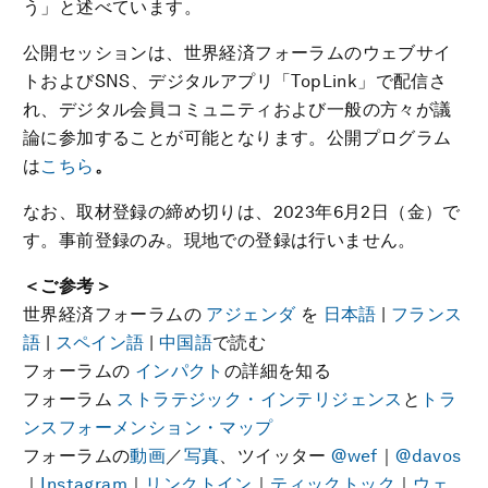
う」と述べています。
公開セッションは、世界経済フォーラムのウェブサイ
トおよびSNS、デジタルアプリ「TopLink」で配信さ
れ、デジタル会員コミュニティおよび一般の方々が議
論に参加することが可能となります。公開プログラム
は
こちら
。
なお、取材登録の締め切りは、2023年6月2日（金）で
す。事前登録のみ。現地での登録は行いません。
＜ご参考＞
世界経済フォーラムの
アジェンダ
を
日本語
|
フランス
語
|
スペイン語
|
中国語
で読む
フォーラムの
インパクト
の詳細を知る
フォーラム
ストラテジック・インテリジェンス
と
トラ
ンスフォーメンション・マップ
フォーラムの
動画
／
写真
、ツイッター
@wef
｜
@davos
｜
Instagram
｜
リンクトイン
｜
ティックトック
｜
ウェ