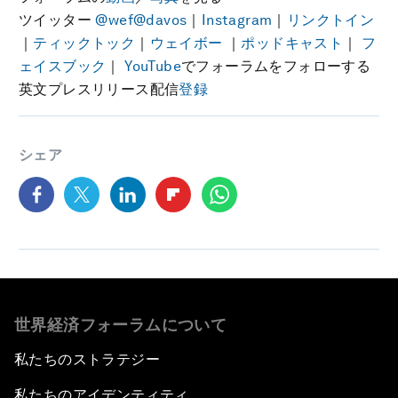
ツイッター
@wef
@davos
｜
Instagram
｜
リンクトイン
｜
ティックトック
｜
ウェイボー
｜
ポッドキャスト
｜
フ
ェイスブック
｜
YouTube
でフォーラムをフォローする
英文プレスリリース配信
登録
シェア
世界経済フォーラムについて
私たちのストラテジー
私たちのアイデンティティ