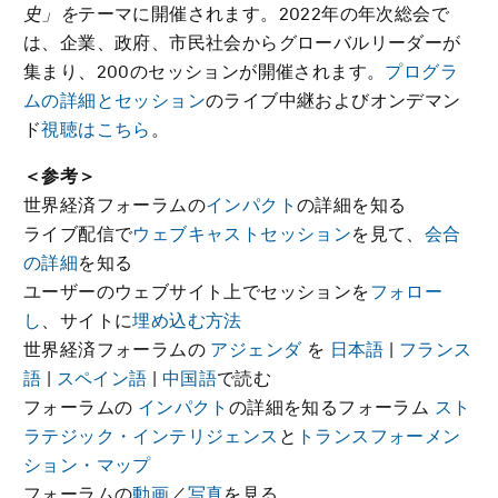
史」を
テーマに開催されます。2022年の年次総会で
は、企業、政府、市民社会からグローバルリーダーが
集まり、200のセッションが開催されます。
プログラ
ムの詳細とセッション
のライブ中継およびオンデマン
ド
視聴はこちら
。
＜参考＞
世界経済フォーラムの
インパクト
の詳細を知る
ライブ配信で
ウェブキャストセッション
を見て、
会合
の詳細
を知る
ユーザーのウェブサイト上でセッションを
フォロー
し
、サイトに
埋め込む方法
世界経済フォーラムの
アジェンダ
を
日本語
|
フランス
語
|
スペイン語
|
中国語
で読む
フォーラムの
インパクト
の詳細を知るフォーラム
スト
ラテジック・インテリジェンス
と
トランスフォーメン
ション・マップ
フォーラムの
動画
／
写真
を見る