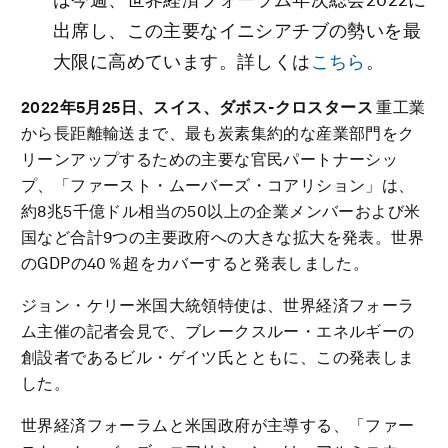
出席し、この主要なイニシアチブの勢いを最
大限に高めています。詳しくは
こちら
。
2022年5月25日、スイス、ダボス-クロスタース
重工業
から長距離輸送まで、最も炭素集約的な産業部門をク
リーンアップするための主要な官民パートナーシッ
プ、「ファースト・ムーバーズ・コアリション」は、
約8兆5千億ドル相当の50以上の企業メンバーおよび米
国など合計9つの主要政府への大きな拡大を発表。世界
のGDPの40％超をカバーすると発表しました。
ジョン・ケリー米国大統領特使は、世界経済フォーラ
ム主催の記者会見で、ブレークスルー・エネルギーの
創設者であるビル・ゲイツ氏とともに、この発表しま
した。
世界経済フォーラムと米国政府が主導する、「ファー