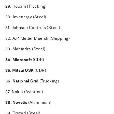
29. Holcim (Trucking)
30. Invenergy (Steel)
31. Johnson Controls (Steel)
32. A.P. Møller Maersk (Shipping)
33. Mahindra (Steel)
34. Microsoft
(CDR)
35. Mitsui OSK
(CDR)
36. National Grid
(Trucking)
37.
Nokia (Aviation)
38. Novelis
(Aluminium)
39.
Orsted (Steel)