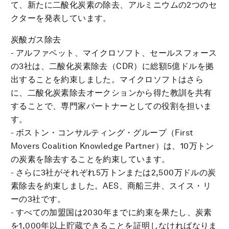
て、新たに二酸化炭素の除去、アルミニウムの2つのセ
クターを発表しています
。
炭酸ガス除去
- アルファベット、マイクロソフト、セールスフォース
の3社は、二酸化炭素除去（CDR）に総額5億ドルを拠
出することを約束しました。マイクロソフトはさら
に、二酸化炭素除去オークションから得た教訓を共有
することで、専門家パートナーとしての役割を担いま
す。
- ボストン・コンサルティング・グループ（First
Movers Coalition Knowledge Partner）は、10万トン
の炭素を除去することを約束しています。
- さらに3社がそれぞれ5万トンまたは2,500万ドルの炭
素除去を約束しました。AES、商船三井、スイス・リ
ーの3社です。
- すべての加盟国は2030年までに約束を果たし、炭素
を1,000年以上貯蔵できることを証明しなければなりま