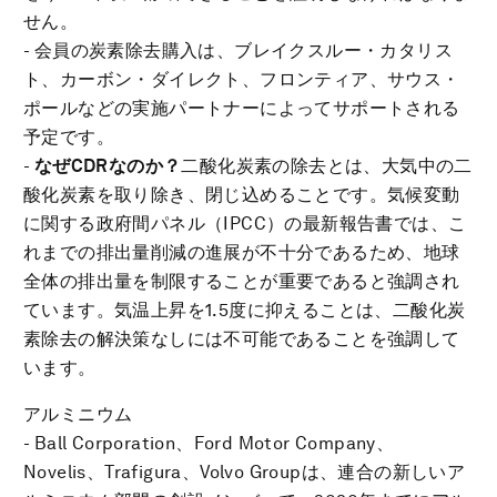
せん。
- 会員の炭素除去購入は、ブレイクスルー・カタリス
ト、カーボン・ダイレクト、フロンティア、サウス・
ポールなどの実施パートナーによってサポートされる
予定です。
-
なぜ
CDRなのか？
二酸化炭素の除去とは、大気中の二
酸化炭素を取り除き、閉じ込めることです。気候変動
に関する政府間パネル（IPCC）の最新報告書では、こ
れまでの排出量削減の進展が不十分であるため、地球
全体の排出量を制限することが重要であると強調され
ています。気温上昇を1.5度に抑えることは、二酸化炭
素除去の解決策なしには不可能であることを強調して
います。
アルミニウム
- Ball Corporation、Ford Motor Company、
Novelis、Trafigura、Volvo Groupは、連合の新しいア