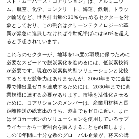
スト・ムーバーズ・コアリション」は、アルミニウ
ム、航空、化学、コンクリート、海運、鉄鋼、トラッ
ク輸送など、世界排出量の30%を占めるセクターを対
象としており、この割合はクリーンテクノロジーの革
新が緊急に進展しなければ今世紀半ばには50%を超え
ると予想されています。
これらのセクターが、地球を1.5度の環境に保つために
必要なスピードで脱炭素化を進めるには、低炭素技術
が必要です。現在の炭素集約型ソリューションと比較
するとまだ競争力はありませんが、2050年までに全世
界で排出量ゼロを達成するためには、2030年までに商
業規模に達する必要があります。市場を活性化させる
ために、コアリションのメンバーは、産業用材料と長
距離輸送の総支出のうち、割高でもゼロに近い、また
はゼロカーボンのソリューションを使用しているサプ
ライヤーから一定割合を購入することを約束します。
この10年間に十分な数のグローバル企業が、将来の購