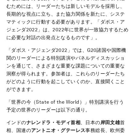
むためには、リーダーたちは新しいモデルを採用し、
長期的な視点に立ち、また協力関係を新たに、システ
マティックに行動する必要があります。「ダボス・ア
ジェンダ2022」は、2022年に世界が一致協力するため
に必要な対話の出発点となるものです」。
「ダボス・アジェンダ2022」では、G20諸国や国際機
関のリーダーによる特別講演やパネルディスカッショ
ンを通じて、さまざまな重要な課題についての重要な
洞察が得られます。参加者は、これらのリーダーたち
がどのように行動を起こしていくのか、直接聞くこと
ができます。
「世界の今（State of the World）」特別講演を行う
予定の世界のリーダーは以下の通り。
インドの
ナレンドラ・モディ首相
、日本の
岸田文雄
首
相、国連の
アントニオ・グテーレス
事務総長、欧州委