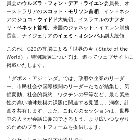
員会の
ウルズラ・フォン・デア・ライエン
委員長、オ
ーストラリアの
スコット・
モリソン首相
、インドネシ
アの
ジョコ・ウィドド
大統領、イスラエルの
ナフタ
リ・ベネット首相
、米国のジャネット・イエレン財務
長官、ナイジェリアの
イェミ
・
オシンバホ
副大統領。
この他、G20の首脳による「世界の今（State of the
World）」特別講演については、追ってウェブサイトに
掲載いたします。
「ダボス・アジェンダ」では、政府や企業のリーダ
ー、市民社会や国際機関のリーダーたちが結集し、気
候変動、社会的契約、ワクチンの平等など、最も緊急
性の高い地球規模の課題に関連する見通し、洞察、計
画を共有します。また、これらのセッションは、世界
中の人々が会話に参加できるよう、より広いつながり
のためのプラットフォームを提供します。