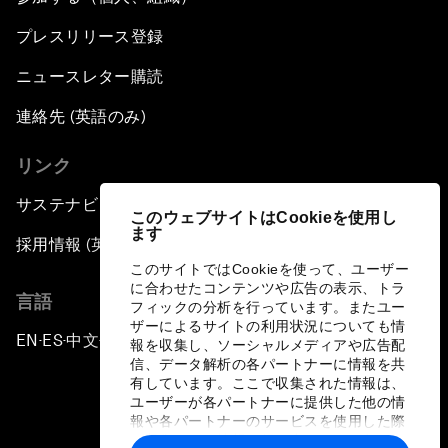
プレスリリース登録
ニュースレター購読
連絡先 (英語のみ)
リンク
サステナビリティへの取り組み
このウェブサイトはCookieを使用し
ます
採用情報 (英語のみ)
このサイトではCookieを使って、ユーザー
に合わせたコンテンツや広告の表示、トラ
言語
フィックの分析を行っています。またユー
ザーによるサイトの利用状況についても情
EN
ES
中文
日本語
▪
▪
▪
報を収集し、ソーシャルメディアや広告配
信、データ解析の各パートナーに情報を共
有しています。ここで収集された情報は、
ユーザーが各パートナーに提供した他の情
報や各パートナーのサービスを使用した際
に収集された情報と組み合わされ、各パー