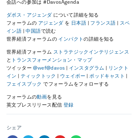
会話への参加は #DavosAgenda
ダボス・アジェンダ
について詳細を知る
フォーラムの
アジェンダ
を
日本語
|
フランス語
|
スペ
イン語
|
中国語
で読む
世界経済フォーラムの
インパクト
の詳細を知る
世界経済フォーラム
ストラテジックインテリジェンス
と
トランスフォーメンション・マップ
ツイッター
@wef
@davos
|
インスタグラム
|
リンクト
イン
|
ティックトック
|
ウェイボー
|
ポッドキャスト
|
フェイスブック
でフォーラムをフォローする
フォーラムの
動画
を見る
英文プレスリリース配信
登録
シェア