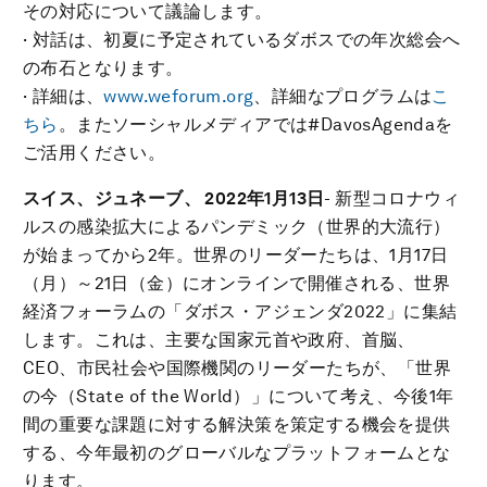
その対応について議論します。
· 対話は、初夏に予定されているダボスでの年次総会へ
の布石となります。
· 詳細は、
www.weforum.org
、詳細なプログラムは
こ
ちら
。またソーシャルメディアでは#DavosAgendaを
ご活用ください。
スイス、ジュネーブ、
2022年1月13日
- 新型コロナウィ
ルスの感染拡大によるパンデミック（世界的大流行）
が始まってから2年。世界のリーダーたちは、1月17日
（月）～21日（金）にオンラインで開催される、世界
経済フォーラムの「ダボス・アジェンダ2022」に集結
します。これは、主要な国家元首や政府、首脳、
CEO、市民社会や国際機関のリーダーたちが、「世界
の今（State of the World）」について考え、今後1年
間の重要な課題に対する解決策を策定する機会を提供
する、今年最初のグローバルなプラットフォームとな
ります。