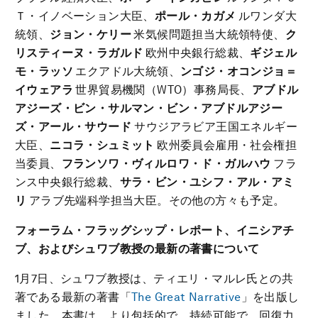
Ｔ・イノベーション大臣、
ポール・カガメ
ルワンダ大
統領、
ジョン・ケリー
米気候問題担当大統領特使、
ク
リスティーヌ・ラガルド
欧州中央銀行総裁、
ギジェル
モ・ラッソ
エクアドル大統領、
ンゴジ・オコンジョ＝
イウェアラ
世界貿易機関（WTO）事務局長、
アブドル
アジーズ・ビン・サルマン・ビン・アブドルアジー
ズ・アール・サウード
サウジアラビア王国エネルギー
大臣、
ニコラ・シュミット
欧州委員会雇用・社会権担
当委員、
フランソワ・ヴィルロワ・ド・ガルハウ
フラ
ンス中央銀行総裁、
サラ・ビン・ユシフ・アル・アミ
リ
アラブ先端科学担当大臣。その他の方々も予定。
フォーラム・フラッグシップ・レポート、イニシアチ
ブ、およびシュワブ教授の最新の著書について
1月7日、シュワブ教授は、ティエリ・マルレ氏との共
著である最新の著書「
The Great Narrative
」を出版し
ました。本書は、より包括的で、持続可能で、回復力