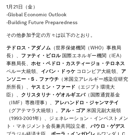
1月21日（金）
‐Global Economic Outlook
‐Building Future Preparedness
その他参加予定の方々は以下のとおり。
テドロス・アダノム
（世界保健機関（WHO）事務局
長）、
ファティ・ビロル
国際エネルギー機関（IEA）
事務局長、
ホセ・
ペドロ・カスティージョ・テロネス
ペルー大統領、
イバン・ドゥケ
コロンビア大統領、
ア
ンソニー・
S．ファウチ
（米国立アレルギー感染症研究
所所長）、
ヤスミン・ファード
（エジプト環境大
臣）、
クリスタリナ・ゲオルギエバ
（国際通貨基金
（IMF）専務理事）、
アレハンドロ・ジャンマテイ
（グアテマラ大統領）。
アル・ゴア
米国元副大統領
（1993-2001年）、ジェネレーション・インベストメン
ト・マネジメント会長兼共同設立者、
パウロ・ゲデス
ブラジル経済大臣、
ポーラ・インガビレ
ルワンダＩＣ