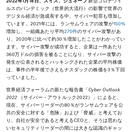
2022年1月18日、
スイス、ジュネーブ
新型コロナウイ
ルスのパンデミック（世界的大流行）の影響で世界の
デジタル経済が急成長する中、サイバー犯罪も増加し
ています。2021年には、ランサムウェアの攻撃が
150%
増加し、一組織あたり平均
270件
のサイバー攻撃があ
り、2020年に比べて約30％増加したことがわかってい
ます。サイバー攻撃が成功すると、企業は一件あたり
360万ドルの損害を被ることになり、サイバー攻撃の
発生が公表されるとハッキングされた企業の平均株価
は、事件の半年後でさえもナスダックの株価を3％下回
っていました。
世界経済フォーラムの新たな報告書「
Cyber Outlook
2022
（サイバー・アウトルック2022）」によると、
現在、サイバーリーダーの80％がランサムウェアを公
共の安全に対する「危険」および「脅威」と考えてお
り、自社が安全であると考えるCEOと、そうは思わな
いセキュリティリーダーの間には大きな認識のギャッ