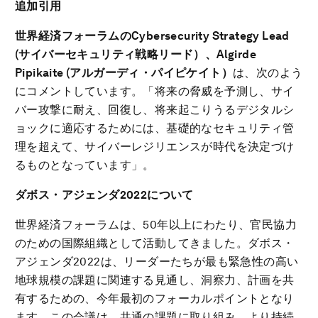
追加引用
世界経済フォーラムの
Cybersecurity Strategy Lead
(
サイバーセキュリティ戦略リード）、
Algirde
Pipikaite (
アルガーディ・パイピケイト）
は、次のよう
にコメントしています。「将来の脅威を予測し、サイ
バー攻撃に耐え、回復し、将来起こりうるデジタルシ
ョックに適応するためには、基礎的なセキュリティ管
理を超えて、サイバーレジリエンスが時代を決定づけ
るものとなっています」。
ダボス・アジェンダ
2022
について
世界経済フォーラムは、50年以上にわたり、官民協力
のための国際組織として活動してきました。ダボス・
アジェンダ2022は、リーダーたちが最も緊急性の高い
地球規模の課題に関連する見通し、洞察力、計画を共
有するための、今年最初のフォーカルポイントとなり
ます。この会議は、共通の課題に取り組み、より持続