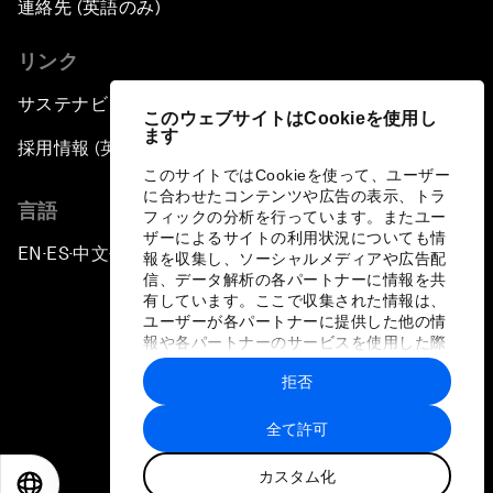
連絡先 (英語のみ)
リンク
サステナビリティへの取り組み
このウェブサイトはCookieを使用し
ます
採用情報 (英語のみ)
このサイトではCookieを使って、ユーザー
に合わせたコンテンツや広告の表示、トラ
言語
フィックの分析を行っています。またユー
ザーによるサイトの利用状況についても情
EN
ES
中文
日本語
▪
▪
▪
報を収集し、ソーシャルメディアや広告配
信、データ解析の各パートナーに情報を共
有しています。ここで収集された情報は、
ユーザーが各パートナーに提供した他の情
報や各パートナーのサービスを使用した際
に収集された情報と組み合わされ、各パー
拒否
トナーによって使用されることがありま
プライバシーポリシーと利用規約
す。
全て許可
サイトマップ
カスタム化
©
2026
世界経済フォーラム
EN
ES
中文
日本語