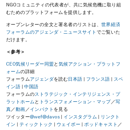
NGOコミュニティの代表者が、共に気候危機に取り組
むためのプラットフォームを提供します。
オープンレターの全文と署名者のリストは、
世界経済
フォーラムのアジェンダ・ニュースサイト
でご覧いた
だけます。
＜参考＞
CEO気候リーダー同盟
と
気候アクション・プラットフ
ォーム
の詳細
フォーラム
アジェンダ
を読む
日本語
|
フランス語
|
スペ
イン語
|
中国語
フォーラムの
ストラテジック・インテリジェンス・プ
ラットホーム
と
トランスフォメーション・マップ
／
写
真
／
動画
／
インパクト
を見る
ツイッター
@wef
@davos
|
インスタグラム
|
リンクト
イン
|
ティックトック
|
ウェイボー
|
ポッドキャスト
／