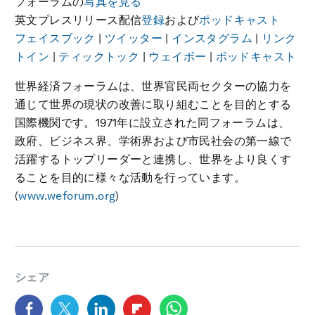
フォーラムの
写真を見る
英文プレスリリース配信
登録
および
ポッドキャスト
フェイスブック
|
ツイッター
|
インスタグラム
|
リンク
トイン
|
ティックトック
|
ウェイボー
|
ポッドキャスト
世界経済フォーラムは、世界官民両セクターの協力を
通じて世界の現状の改善に取り組むことを目的とする
国際機関です。1971年に設立された同フォーラムは、
政府、ビジネス界、学術界および市民社会の第一線で
活躍するトップリーダーと連携し、世界をより良くす
ることを目的に様々な活動を行っています。
(
www.weforum.org
)
シェア