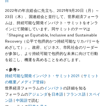
日
2022年の年次総会に先立ち、2021年9月20日（月）～
23日（木）、国連総会と並行して、世界経済フォーラ
ムは、持続可能な開発インパクト・サミットをオンラ
インにて開催しています。同サミットのテーマは
「Shaping an Equitable, Inclusive and Sustainable
Recovery（公平で包摂的かつ持続可能なリカバリーを
めざして）」。政府、ビジネス、市民社会のリーダー
が参加し、より持続可能で包摂的な未来に向けて行動
を起こし、機運を高めることをめざします。
＜参考＞
持続可能な開発インパクト・サミット2021
（
サミット
の概要
／
メディア登録
）
世界経済フォーラムの
インパクト
の詳細を知る
フォーラムの
アジェンダ
を
日本語
|
フランス語
|
スペイ
ン語
|
中国語
で読む