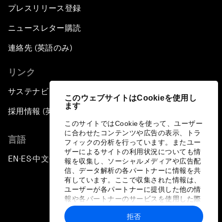
プレスリリース登録
ニュースレター購読
連絡先 (英語のみ)
リンク
サステナビリティへの取り組み
このウェブサイトはCookieを使用し
ます
採用情報 (英語のみ)
このサイトではCookieを使って、ユーザー
に合わせたコンテンツや広告の表示、トラ
言語
フィックの分析を行っています。またユー
ザーによるサイトの利用状況についても情
EN
ES
中文
日本語
▪
▪
▪
報を収集し、ソーシャルメディアや広告配
信、データ解析の各パートナーに情報を共
有しています。ここで収集された情報は、
ユーザーが各パートナーに提供した他の情
報や各パートナーのサービスを使用した際
に収集された情報と組み合わされ、各パー
拒否
トナーによって使用されることがありま