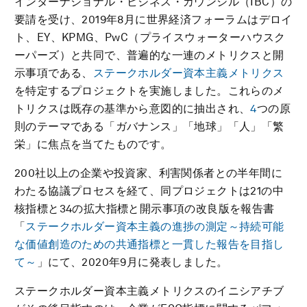
インターナショナル・ビジネス・カウンシル（IBC）の
要請を受け、2019年8月に世界経済フォーラムはデロイ
ト、EY、KPMG、PwC（プライスウォーターハウスク
ーパーズ）と共同で、普遍的な一連のメトリクスと開
示事項である、
ステークホルダー資本主義メトリクス
を特定するプロジェクトを実施しました。これらのメ
トリクスは既存の基準から意図的に抽出され、
4
つの原
則のテーマである「ガバナンス」「地球」「人」「繁
栄」に焦点を当てたものです。
200社以上の企業や投資家、利害関係者との半年間に
わたる協議プロセスを経て、同プロジェクトは21の中
核指標と34の拡大指標と開示事項の改良版を報告書
「
ステークホルダー資本主義の進捗の測定～持続可能
な価値創造のための共通指標と一貫した報告を目指し
て～
」にて、2020年9月に発表しました。
ステークホルダー資本主義メトリクスのイニシアチブ