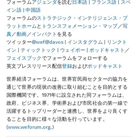
フォーラム
アジェンダ
を読む
日本語
|
フランス語
|
スペ
イン語
|
中国語
フォーラムの
ストラテジック・インテリジェンス・プ
ラットホーム
と
トランスフォメーション・マップ
／
写
真
／
動画
／
インパクト
を見る
ツイッター
@wef
@davos
|
インスタグラム
|
リンクト
イン
|
ティックトック
|
ウェイボー
|
ポッドキャスト
／
フェイスブック
でフォーラムをフォローする
英文プレスリリース配信
登録
および
ポッドキャスト
世界経済フォーラムは、世界官民両セクターの協力を
通じて世界の現状の改善に取り組むことを目的とする
国際機関です。1971年に設立された同フォーラムは、
政府、ビジネス界、学術界および市民社会の第一線で
活躍するトップリーダーと連携し、世界をより良くす
ることを目的に様々な活動を行っています。
(
www.weforum.org
.)