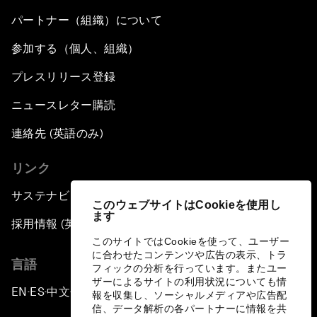
パートナー（組織）について
参加する（個人、組織）
プレスリリース登録
ニュースレター購読
連絡先 (英語のみ)
リンク
サステナビリティへの取り組み
このウェブサイトはCookieを使用し
ます
採用情報 (英語のみ)
このサイトではCookieを使って、ユーザー
に合わせたコンテンツや広告の表示、トラ
言語
フィックの分析を行っています。またユー
ザーによるサイトの利用状況についても情
EN
ES
中文
日本語
▪
▪
▪
報を収集し、ソーシャルメディアや広告配
信、データ解析の各パートナーに情報を共