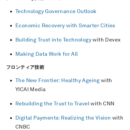
Technology Governance Outlook
Economic Recovery with Smarter Cities
Building Trust into Technology
with Devex
Making Data Work for All
フロンティア技術
The New Frontier: Healthy Ageing
with
YICAI Media
Rebuilding the Trust to Travel
with CNN
Digital Payments: Realizing the Vision
with
CNBC