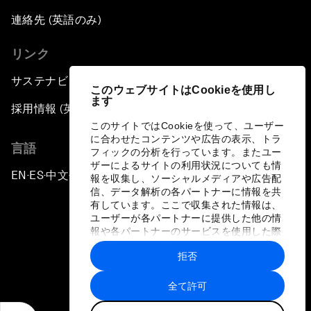
連絡先 (英語のみ)
リンク
サステナビリティへの取り組み
このウェブサイトはCookieを使用し
ます
採用情報 (英語のみ)
このサイトではCookieを使って、ユーザー
に合わせたコンテンツや広告の表示、トラ
言語
フィックの分析を行っています。またユー
ザーによるサイトの利用状況についても情
EN
ES
中文
日本語
▪
▪
▪
報を収集し、ソーシャルメディアや広告配
信、データ解析の各パートナーに情報を共
有しています。ここで収集された情報は、
ユーザーが各パートナーに提供した他の情
報や各パートナーのサービスを使用した際
に収集された情報と組み合わされ、各パー
拒否
トナーによって使用されることがありま
プライバシーポリシーと利用規約
す。
全て許可
サイトマップ