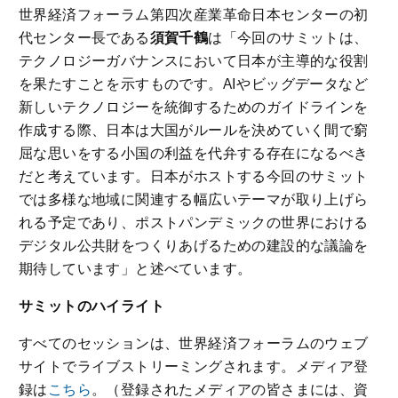
世界経済フォーラム第四次産業革命日本センターの初
代センター長である
須賀千鶴
は「今回のサミットは、
テクノロジーガバナンスにおいて日本が主導的な役割
を果たすことを示すものです。AIやビッグデータなど
新しいテクノロジーを統御するためのガイドラインを
作成する際、日本は大国がルールを決めていく間で窮
屈な思いをする小国の利益を代弁する存在になるべき
だと考えています。日本がホストする今回のサミット
では多様な地域に関連する幅広いテーマが取り上げら
れる予定であり、ポストパンデミックの世界における
デジタル公共財をつくりあげるための建設的な議論を
期待しています」と述べています。
サミットのハイライト
すべてのセッションは、世界経済フォーラムのウェブ
サイトでライブストリーミングされます。メディア登
録は
こちら
。（登録されたメディアの皆さまには、資