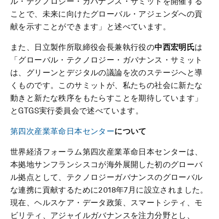
ル・テクノロジー・ガバナンス・サミットを開催する
ことで、未来に向けたグローバル・アジェンダへの貢
献を示すことができます」と述べています。
また、日立製作所取締役会長兼執行役の
中西宏明氏
は
「グローバル・テクノロジー・ガバナンス・サミット
は、グリーンとデジタルの議論を次のステージへと導
くものです。このサミットが、私たちの社会に新たな
動きと新たな秩序をもたらすことを期待しています」
とGTGS実行委員会で述べています。
第四次産業革命日本センター
について
世界経済フォーラム第四次産業革命日本センターは、
本拠地サンフランシスコが海外展開した初のグローバ
ル拠点として、テクノロジーガバナンスのグローバル
な連携に貢献するために2018年7月に設立されました。
現在、ヘルスケア・データ政策、スマートシティ、モ
ビリティ、アジャイルガバナンスを注力分野とし、