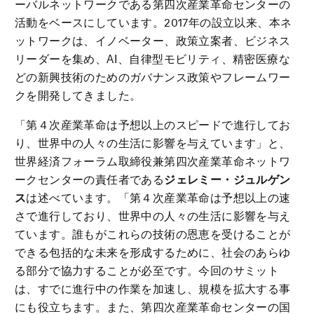
ーバルネットワークである第四次産業革命センターの
活動をベースにしています。2017年の設立以来、本ネ
ットワークは、イノベーター、政策立案者、ビジネス
リーダーを集め、AI、自律型モビリティ、精密医療な
どの新興技術のためのガバナンス政策やフレームワー
クを開発してきました。
「第４次産業革命は予想以上のスピードで進行してお
り、世界中の人々の生活に影響を与えています」と、
世界経済フォーラム取締役兼第四次産業革命ネットワ
ークセンターの責任者である
ジェレミー・ジュルゲン
ス
は述べています。「第４次産業革命は予想以上の速
さで進行しており、世界中の人々の生活に影響を与え
ています。誰もがこれらの技術の恩恵を受けることが
できる包括的な未来を形成するために、社会のあらゆ
る部分で協力することが必至です。今回のサミット
は、すでに進行中の作業を加速し、規模を拡大する事
にも役立ちます。また、第四次産業革命センターの国