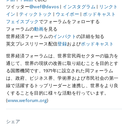
ツイッター
@wef
@davos
|
インスタグラム
|
リンクト
イン
|
ティックトック
|
ウェイボー
|
ポッドキャスト
フェイスブック
でフォーラムをフォローする
フォーラムの
動画
を見る
世界経済フォーラムの
インパクト
の詳細を知る
英文プレスリリース配信
登録
および
ポッドキャスト
世界経済フォーラムは、世界官民両セクターの協力を
通じて、世界の現状の改善に取り組むことを目的とす
る国際機関です。1971年に設立された同フォーラム
は、政府、ビジネス界、学術界および市民社会の第一
線で活躍するトップリーダーと連携し、世界をより良
くすることを目的に様々な活動を行っています。
(
www.weforum.org
)
シェア