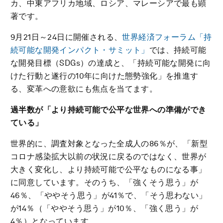
カ、中東アフリカ地域、ロシア、マレーシアで最も顕
著です。
9月21日～24日に開催される、
世界経済フォーラム「持
続可能な開発インパクト・サミット」
では、持続可能
な開発目標（SDGs）の達成と、「持続可能な開発に向
けた行動と遂行の10年に向けた態勢強化」を推進す
る、変革への意欲にも焦点を当てます。
過半数が「より持続可能で公平な世界への準備ができ
ている」
世界的に、調査対象となった全成人の86％が、「新型
コロナ感染拡大以前の状況に戻るのではなく、世界が
大きく変化し、より持続可能で公平なものになる事」
に同意しています。そのうち、「強くそう思う」が
46％、「ややそう思う」が41％で、「そう思わない」
が14％（「ややそう思う」が10％、「強く思う」が
4％）となっています。