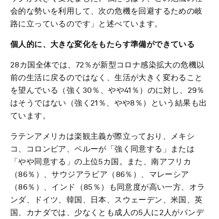
会的な勢いを利用して、次の危機を回避するための岐
路に立っているのです」と述べています。
個人的に、大きな変化をもたらす準備ができている
28カ国全体では、72％が新型コロナ感染拡大の危機以
前の生活に戻るのではなく、生活が大きく変わること
を望んでいる（強く30％、やや41％）のに対し、29％
はそうではない（強く21％、やや8％）という結果も出
ています。
ラテンアメリカは楽観主義が際立っており、メキシ
コ、コロンビア、ペルーが「強く同意する」または
「やや同意する」の上位5カ国。また、南アフリカ
（86％）、サウジアラビア（86％）、マレーシア
（86％）、インド（85％）も同意度が高い一方、オラ
ンダ、ドイツ、韓国、日本、スウェーデン、米国、英
国、カナダでは、少なくとも成人の5人に2人がパンデ