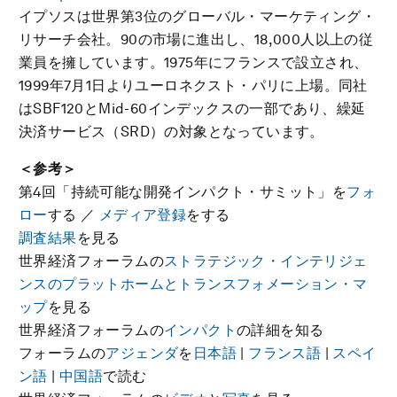
イプソスは世界第3位のグローバル・マーケティング・
リサーチ会社。90の市場に進出し、18,000人以上の従
業員を擁しています。1975年にフランスで設立され、
1999年7月1日よりユーロネクスト・パリに上場。同社
はSBF120とMid-60インデックスの一部であり、繰延
決済サービス（SRD）の対象となっています。
＜参考＞
第4回「持続可能な開発インパクト・サミット」を
フォ
ロー
する ／
メディア登録
をする
調査結果
を見る
世界経済フォーラムの
ストラテジック・インテリジェ
ンスのプラットホームとトランスフォメーション・マ
ップ
を見る
世界経済フォーラムの
インパクト
の詳細を知る
フォーラムの
アジェンダ
を
日本語
|
フランス語
|
スペイ
ン語
|
中国語
で読む