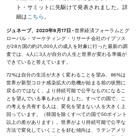
ト・サミットに先駆けて発表されました。詳
細は
こちら
。
ジュネーブ、
2020
年
9
月
17
日
-
世界経済フォーラムとグ
ローバル・マーケティング・リサーチ会社のイプソス
が28カ国の約21,000人の成人を対象に行った最新の調
査では、4人に3人が自分の人生と世界が変わる準備が
できていると答えています。
72%は自分の生活が大きく変わることを望み、86%は
世界が新型コロナ感染拡大の危機が始まる前の状態に
戻るのではなく、より持続可能で公平なものになるこ
とを望んでいる事もわかりました。すべての国で、こ
の考えを共有する人は、変化を望まない人を大きく上
回っています。（韓国を除くすべての国で50ポイント
以上の差があります）。世界がより持続可能で公平な
方法で変化していくことを好む傾向は、ラテンアメリ