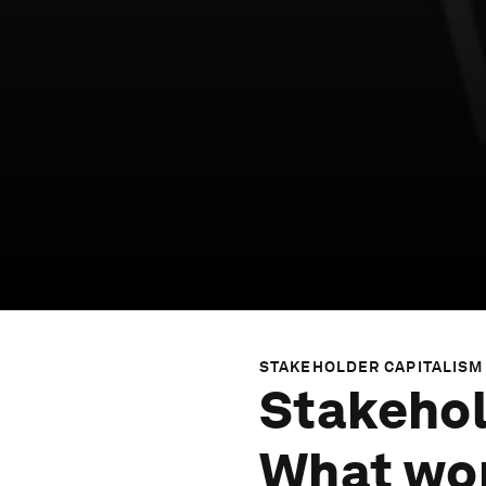
STAKEHOLDER CAPITALISM
Stakehol
What wor