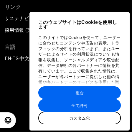
リンク
サステナビリティへの取り組み
このウェブサイトはCookieを使用し
ます
採用情報 (英語のみ)
このサイトではCookieを使って、ユーザー
に合わせたコンテンツや広告の表示、トラ
言語
フィックの分析を行っています。またユー
ザーによるサイトの利用状況についても情
EN
ES
中文
日本語
▪
▪
▪
報を収集し、ソーシャルメディアや広告配
信、データ解析の各パートナーに情報を共
有しています。ここで収集された情報は、
ユーザーが各パートナーに提供した他の情
報や各パートナーのサービスを使用した際
に収集された情報と組み合わされ、各パー
拒否
トナーによって使用されることがありま
プライバシーポリシーと利用規約
す。
全て許可
サイトマップ
カスタム化
©
2026
世界経済フォーラム
EN
ES
中文
日本語