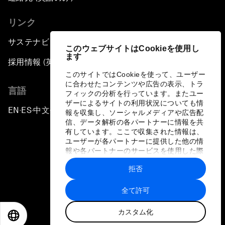
リンク
サステナビリティへの取り組み
このウェブサイトはCookieを使用し
ます
採用情報 (英語のみ)
このサイトではCookieを使って、ユーザー
に合わせたコンテンツや広告の表示、トラ
言語
フィックの分析を行っています。またユー
ザーによるサイトの利用状況についても情
EN
ES
中文
日本語
▪
▪
▪
報を収集し、ソーシャルメディアや広告配
信、データ解析の各パートナーに情報を共
有しています。ここで収集された情報は、
ユーザーが各パートナーに提供した他の情
報や各パートナーのサービスを使用した際
に収集された情報と組み合わされ、各パー
拒否
トナーによって使用されることがありま
プライバシーポリシーと利用規約
す。
全て許可
サイトマップ
カスタム化
©
2026
世界経済フォーラム
EN
ES
中文
日本語