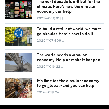
The next decade is critical for the
climate. Here’s how the circular
economy can help
2021年03月01日
To build a resilient world, we must
go circular. Here's how to do it
2020年07月06日
The world needs a circular
economy. Help us make it happen
2020年01月22日
It's time for the circular economy
to go global - and you can help
2019年01月24日