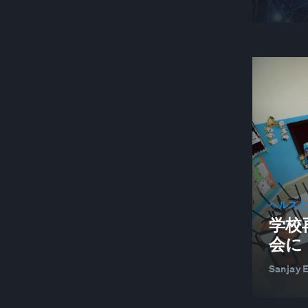
ヘルス
学校
会に
Sanjay 