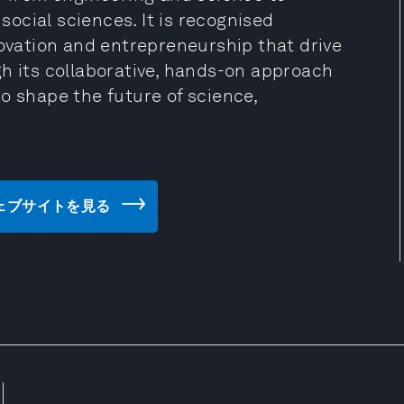
ocial sciences. It is recognised
novation and entrepreneurship that drive
gh its collaborative, hands-on approach
o shape the future of science,
T) のウェブサイトを見る