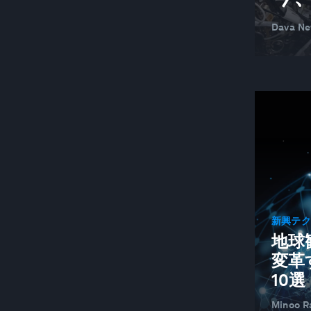
Dava Ne
新興テ
地球
変革
10選
Minoo R