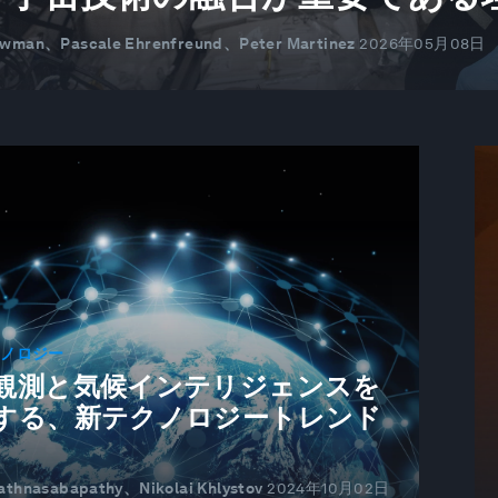
wman、Pascale Ehrenfreund、Peter Martinez
2026年05月08日
クノロジー
観測と気候インテリジェンスを
する、新テクノロジートレンド
athnasabapathy、Nikolai Khlystov
2024年10月02日