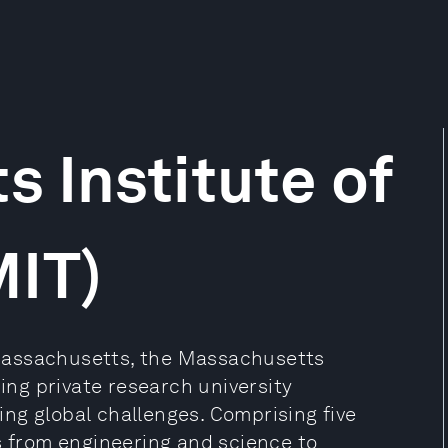
 Institute of
MIT)
Massachusetts, the Massachusetts
ding private research university
ng global challenges. Comprising five
s from engineering and science to