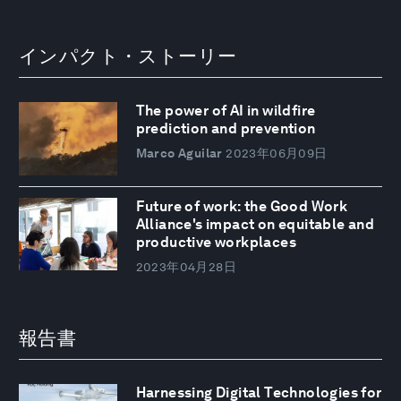
インパクト・ストーリー
The power of AI in wildfire
prediction and prevention
Marco Aguilar
2023年06月09日
Future of work: the Good Work
Alliance's impact on equitable and
productive workplaces
2023年04月28日
報告書
Harnessing Digital Technologies for