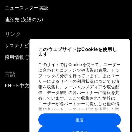
ニュースレター購読
連絡先 (英語のみ)
リンク
サステナビリティへの取り組み
このウェブサイトはCookieを使用し
ます
採用情報 (英語のみ)
このサイトではCookieを使って、ユーザー
に合わせたコンテンツや広告の表示、トラ
言語
フィックの分析を行っています。またユー
ザーによるサイトの利用状況についても情
EN
ES
中文
日本語
▪
▪
▪
報を収集し、ソーシャルメディアや広告配
信、データ解析の各パートナーに情報を共
有しています。ここで収集された情報は、
ユーザーが各パートナーに提供した他の情
報や各パートナーのサービスを使用した際
に収集された情報と組み合わされ、各パー
拒否
トナーによって使用されることがありま
プライバシーポリシーと利用規約
す。