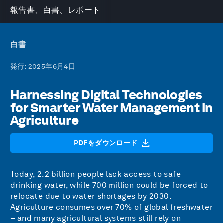
報告書、白書、レポート
白書
発行
: 2025年6月4日
Harnessing Digital Technologies
for Smarter Water Management in
Agriculture
PDFをダウンロード
Today, 2.2 billion people lack access to safe
drinking water, while 700 million could be forced to
relocate due to water shortages by 2030.
Agriculture consumes over 70% of global freshwater
– and many agricultural systems still rely on