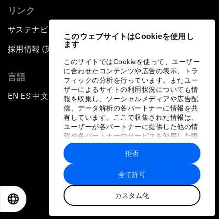
リンク
サステナビリティへの取り組み
このウェブサイトはCookieを使用し
ます
採用情報 (英語のみ)
このサイトではCookieを使って、ユーザー
に合わせたコンテンツや広告の表示、トラ
言語
フィックの分析を行っています。またユー
ザーによるサイトの利用状況についても情
EN
ES
中文
日本語
▪
▪
▪
報を収集し、ソーシャルメディアや広告配
信、データ解析の各パートナーに情報を共
有しています。ここで収集された情報は、
ユーザーが各パートナーに提供した他の情
報や各パートナーのサービスを使用した際
に収集された情報と組み合わされ、各パー
拒否
トナーによって使用されることがありま
プライバシーポリシーと利用規約
す。
全て許可
サイトマップ
カスタム化
©
2026
世界経済フォーラム
EN
ES
中文
日本語