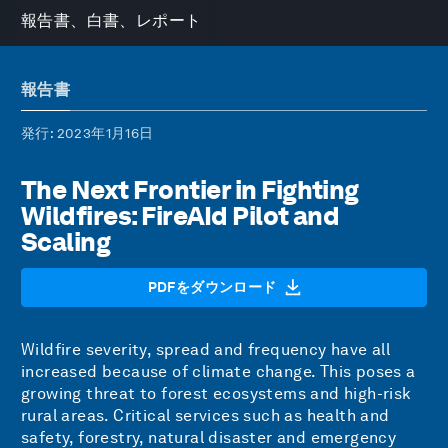
報告書、白書、レポート
報告書
発行
: 2023年1月16日
The Next Frontier in Fighting
Wildfires: FireAId Pilot and
Scaling
PDFをダウンロード
Wildfire severity, spread and frequency have all
increased because of climate change. This poses a
growing threat to forest ecosystems and high-risk
rural areas. Critical services such as health and
safety, forestry, natural disaster and emergency