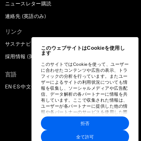
ニュースレター購読
連絡先 (英語のみ)
リンク
サステナビリティへの取り組み
このウェブサイトはCookieを使用し
ます
採用情報 (英語のみ)
このサイトではCookieを使って、ユーザー
に合わせたコンテンツや広告の表示、トラ
言語
フィックの分析を行っています。またユー
ザーによるサイトの利用状況についても情
EN
ES
中文
日本語
▪
▪
▪
報を収集し、ソーシャルメディアや広告配
信、データ解析の各パートナーに情報を共
有しています。ここで収集された情報は、
ユーザーが各パートナーに提供した他の情
報や各パートナーのサービスを使用した際
に収集された情報と組み合わされ、各パー
拒否
トナーによって使用されることがありま
プライバシーポリシーと利用規約
す。
全て許可
サイトマップ