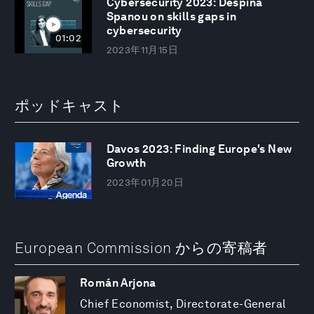
Cybersecurity 2023: Despina
Spanou on skills gaps in
cybersecurity
01:02
2023年11月15日
ポッドキャスト
Davos 2023: Finding Europe's New
Growth
2023年01月20日
European Commission からの寄稿者
Román Arjona
Chief Economist, Directorate-General