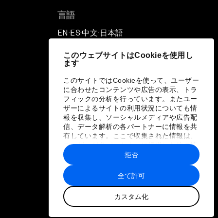
言語
EN
ES
中文
日本語
▪
▪
▪
このウェブサイトはCookieを使用し
ます
このサイトではCookieを使って、ユーザー
に合わせたコンテンツや広告の表示、トラ
フィックの分析を行っています。またユー
ザーによるサイトの利用状況についても情
報を収集し、ソーシャルメディアや広告配
信、データ解析の各パートナーに情報を共
有しています。ここで収集された情報は、
ユーザーが各パートナーに提供した他の情
報や各パートナーのサービスを使用した際
拒否
に収集された情報と組み合わされ、各パー
トナーによって使用されることがありま
全て許可
す。
カスタム化