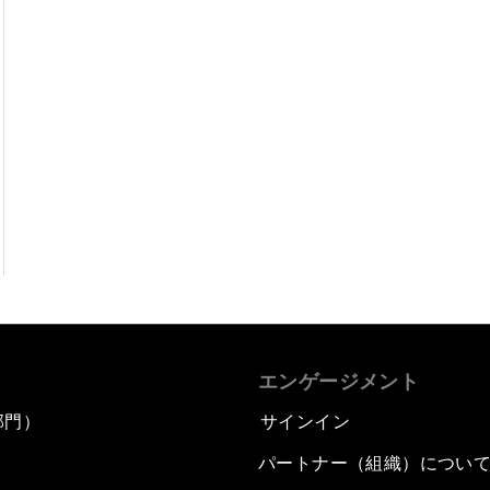
エンゲージメント
部門）
サインイン
パートナー（組織）につい