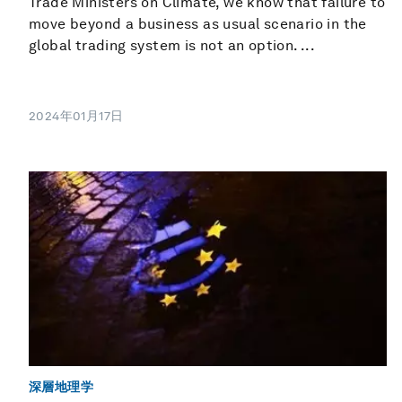
Trade Ministers on Climate, we know that failure to
move beyond a business as usual scenario in the
global trading system is not an option. ...
2024年01月17日
深層地理学