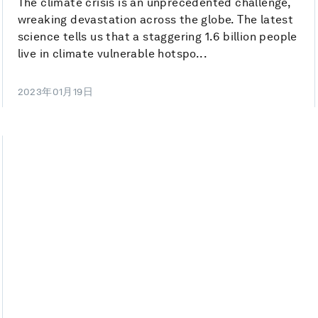
The climate crisis is an unprecedented challenge,
wreaking devastation across the globe. The latest
science tells us that a staggering 1.6 billion people
live in climate vulnerable hotspo...
2023年01月19日