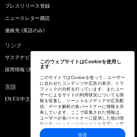
プレスリリース登録
ニュースレター購読
連絡先 (英語のみ)
リンク
サステナビリティへの取り組み
このウェブサイトはCookieを使用し
ます
採用情報 (英語のみ)
このサイトではCookieを使って、ユーザー
に合わせたコンテンツや広告の表示、トラ
言語
フィックの分析を行っています。またユー
ザーによるサイトの利用状況についても情
EN
ES
中文
日本語
▪
▪
▪
報を収集し、ソーシャルメディアや広告配
信、データ解析の各パートナーに情報を共
有しています。ここで収集された情報は、
ユーザーが各パートナーに提供した他の情
報や各パートナーのサービスを使用した際
に収集された情報と組み合わされ、各パー
拒否
トナーによって使用されることがありま