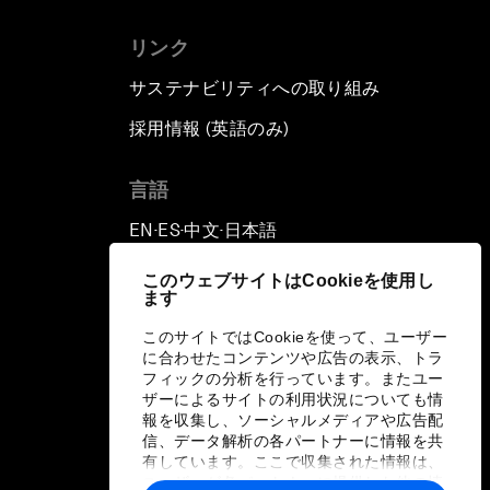
リンク
サステナビリティへの取り組み
採用情報 (英語のみ)
て
言語
EN
ES
中文
日本語
▪
▪
▪
このウェブサイトはCookieを使用し
ます
このサイトではCookieを使って、ユーザー
に合わせたコンテンツや広告の表示、トラ
フィックの分析を行っています。またユー
ザーによるサイトの利用状況についても情
報を収集し、ソーシャルメディアや広告配
信、データ解析の各パートナーに情報を共
有しています。ここで収集された情報は、
ユーザーが各パートナーに提供した他の情