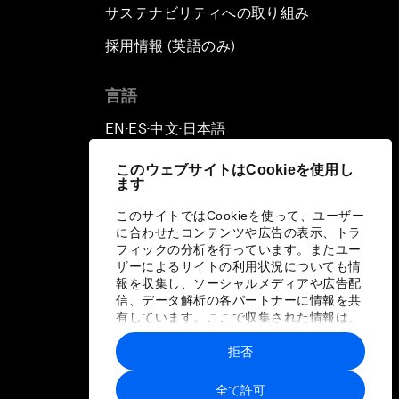
サステナビリティへの取り組み
採用情報 (英語のみ)
て
言語
EN
ES
中文
日本語
▪
▪
▪
このウェブサイトはCookieを使用し
ます
このサイトではCookieを使って、ユーザー
に合わせたコンテンツや広告の表示、トラ
フィックの分析を行っています。またユー
ザーによるサイトの利用状況についても情
報を収集し、ソーシャルメディアや広告配
信、データ解析の各パートナーに情報を共
有しています。ここで収集された情報は、
ユーザーが各パートナーに提供した他の情
報や各パートナーのサービスを使用した際
拒否
に収集された情報と組み合わされ、各パー
トナーによって使用されることがありま
全て許可